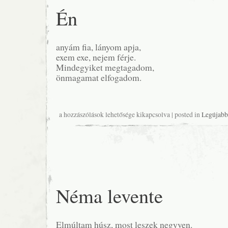
Én
anyám fia, lányom apja,
exem exe, nejem férje.
Mindegyiket megtagadom,
önmagamat elfogadom.
Én
a hozzászólások lehetősége kikapcsolva
| posted in
Legújabb
bejegyzéshez
Néma levente
Elmúltam húsz, most leszek negyven.