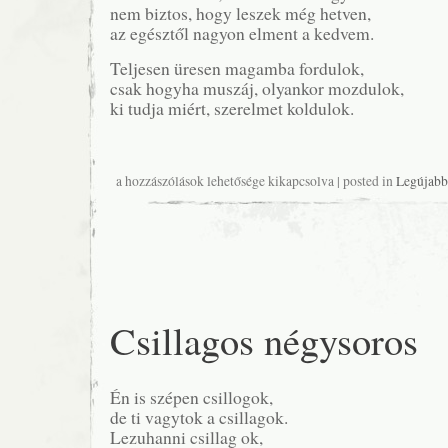
nem biztos, hogy leszek még hetven,
az egésztől nagyon elment a kedvem.
Teljesen üresen magamba fordulok,
csak hogyha muszáj, olyankor mozdulok,
ki tudja miért, szerelmet koldulok.
Néma
a hozzászólások lehetősége kikapcsolva
| posted in
Legújabb
levente
bejegyzéshez
Csillagos négysoros
Én is szépen csillogok,
de ti vagytok a csillagok.
Lezuhanni csillag ok,