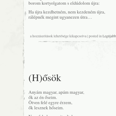
borom kortyolgatom s eldúdolom újra:
Ha újra kezdhetném, nem kezdeném újra,
rálépnék megint ugyanezen útra…
Ha
a hozzászólások lehetősége kikapcsolva
| posted in
Legújabb
újra
kezdhetném
bejegyzéshez
(H)ősök
Anyám magyar, apám magyar,
ők az én őseim.
Ötven felé egyre érzem,
ők lesznek hőseim.