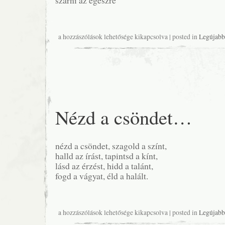
szarni az egészre
Tükörbe
a hozzászólások lehetősége kikapcsolva
| posted in
Legújabb
nézve
bejegyzéshez
Nézd a csöndet…
nézd a csöndet, szagold a színt,
halld az írást, tapintsd a kínt,
lásd az érzést, hidd a talánt,
fogd a vágyat, éld a halált.
Nézd
a hozzászólások lehetősége kikapcsolva
| posted in
Legújabb
a