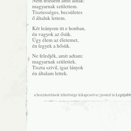
Nem feledem amit adtak:
magyarnak születtem.
Tisztességes, becsületes
ő általuk lettem.
Két leányom itt e honban,
én vagyok az ősük.
Úgy élem az életemet,
én legyek a hősük.
Ne feledjék, amit adtam:
magyarnak születtek.
Tiszta szívű, igaz lányok
én általam lettek.
(H)ősök
a hozzászólások lehetősége kikapcsolva
| posted in
Legújabb
bejegyzéshez