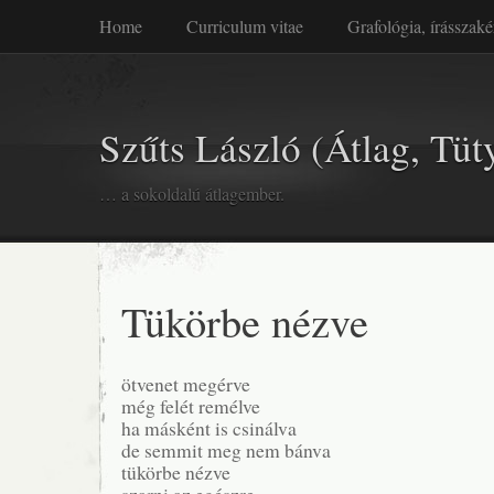
Home
Curriculum vitae
Grafológia, írásszaké
Szűts László (Átlag, Tüt
… a sokoldalú átlagember.
Tükörbe nézve
ötvenet megérve
még felét remélve
ha másként is csinálva
de semmit meg nem bánva
tükörbe nézve