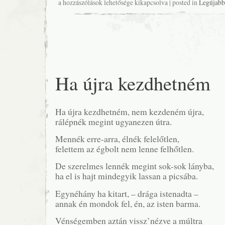
Volt…
a hozzászólások lehetősége kikapcsolva
| posted in
Legújabb
se
bejegyzéshez
Ha újra kezdhetném
Ha újra kezdhetném, nem kezdeném újra,
rálépnék megint ugyanezen útra.
Mennék erre-arra, élnék felelőtlen,
felettem az égbolt nem lenne felhőtlen.
De szerelmes lennék megint sok-sok lányba,
ha el is hajt mindegyik lassan a picsába.
Egynéhány ha kitart, – drága istenadta –
annak én mondok fel, én, az isten barma.
Vénségemben aztán vissz’nézve a múltra