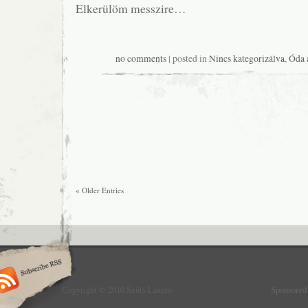
Elkerülöm messzire…
no comments
| posted in
Nincs kategorizálva
,
Óda 
« Older Entries
Copyright © 2010 Szűts László
Sponsored