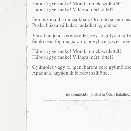
Háború gyermeke! Mond, minek születtél?
Háború gyermeke! Világra mért jöttél?
Felnősz majd a mocsokban. Örömöd sosem les
Puska húzza válladat, tankokat legeltetsz.
Várod majd a szerencsédet, egy jó golyó majd el
Senki sem fog megsiratni, hogyha egyszer megh
Háború gyermeke! Mond, minek születtél?
Háború gyermeke! Világra mért jöttél?
Gyümölcs vagy te, igen, három perc gyümölcse
Apádnak, anyádnak feledett szülötte…
no comments
| posted in
Óda a halálhoz