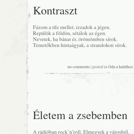
Kontraszt
Fázom a tűz mellet, izzadok a jégen.
Repülök a földön, sétálok az égen.
Nevetek, ha bánat ér, örömömben sírok.
Temetőkben hintaágyak, a strandokon sírok.
no comments
| posted in
Óda a halálhoz
Életem a zsebemben
A rádióban rock’n’roll. Elmegyek a városból.