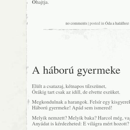
Ó
hajtja.
no comments
| posted in
Óda a halálhoz
A háború gyermeke
Elült a csatazaj, kétnapos tűzszünet,
Órákig tart csak az idill, de elvette eszüket.
Megkondulnak a harangok. Felsír egy kisgyere
Háború gyermeke! Apád sem ismered!
Melyik nemzett? Melyik baka? Harcol még, va
Anyádat is kérdezheted: E világra mért hozott?