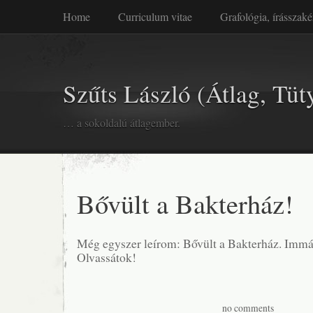
Home
Curriculum vitae
Grafológia, írásszaké
Szűts László (Átlag, Tüt
… a sokoldalú átlagember.
Bővült a Bakterház!
Még egyszer leírom: Bővült a Bakterház. Immá
Olvassátok!
no comments