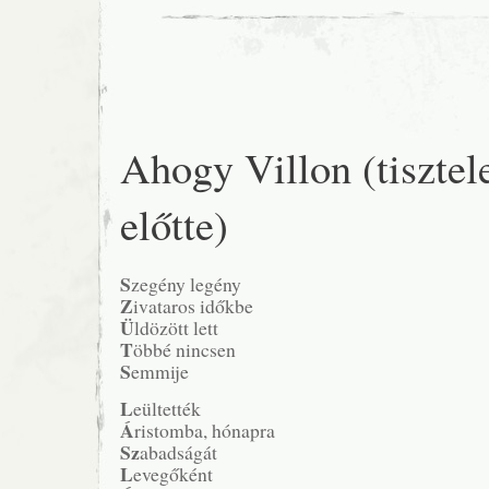
Ahogy Villon (tisztel
előtte)
S
zegény legény
Z
ivataros időkbe
Ü
ldözött lett
T
öbbé nincsen
S
emmije
L
eültették
Á
ristomba, hónapra
Sz
abadságát
L
evegőként