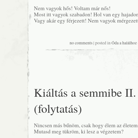
Nem vagyok hős! Voltam már nős!
Most itt vagyok szabadon! Hol van egy hajado
Vagy akár egy férjezett! Nem vagyok mérgezet
no comments
| posted in
Óda a halálhoz
Kiáltás a semmibe II.
(folytatás)
Nincsen más bűnöm, csak hogy élem az életem
Mutasd meg tükröm, ki lesz a végzetem?