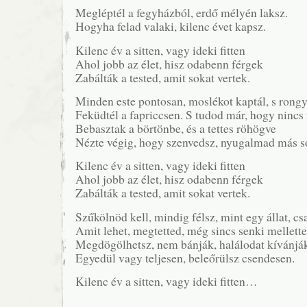
Megléptél a fegyházból, erdő mélyén laksz.
Hogyha felad valaki, kilenc évet kapsz.
Kilenc év a sitten, vagy ideki fitten
Ahol jobb az élet, hisz odabenn férgek
Zabálták a tested, amit sokat vertek.
Minden este pontosan, moslékot kaptál, s rong
Feküdtél a fapriccsen. S tudod már, hogy nincs 
Bebasztak a börtönbe, és a tettes röhögve
Nézte végig, hogy szenvedsz, nyugalmad más s
Kilenc év a sitten, vagy ideki fitten
Ahol jobb az élet, hisz odabenn férgek
Zabálták a tested, amit sokat vertek.
Szűkölnöd kell, mindig félsz, mint egy állat, cs
Amit lehet, megtetted, még sincs senki mellette
Megdögölhetsz, nem bánják, halálodat kívánjá
Egyedül vagy teljesen, beleőrülsz csendesen.
Kilenc év a sitten, vagy ideki fitten…