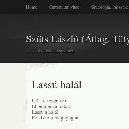
Home
Curriculum vitae
Grafológia, írásszaké
Szűts László (Átlag, Tüt
… a sokoldalú átlagember.
Lassú halál
Ülök a seggemen.
Él bennem a tudat:
Lassú a halál.
Ez viszont megnyugtat.