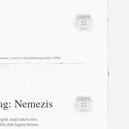
SZEPT
22
2010
mments
| posted in
Gondolatforgácsolás (1994)
lag: Nemezis
SZEPT
22
2010
egyek majd kakasszóra.
zfa alatt legyen helyem.