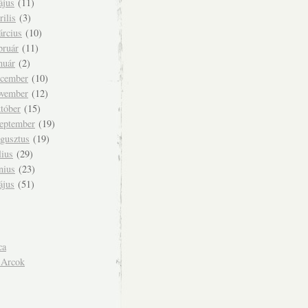
ájus
(11)
rilis
(3)
árcius
(10)
bruár
(11)
nuár
(2)
ecember
(10)
ovember
(12)
tóber
(15)
zeptember
(19)
ugusztus
(19)
lius
(29)
nius
(23)
ájus
(51)
ca
 Arcok