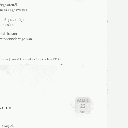
rgesítettél,
nem engeszteltél.
 mérges, drága,
a picsába.
dok lassan,
mindennek vége van.
mments
| posted in
Gondolatforgácsolás (1994)
m…
SZEPT
22
2010
kosságot.