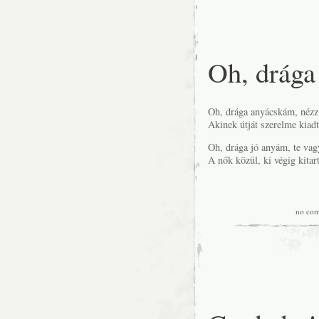
Oh, drága
Oh, drága anyácskám, nézz 
Akinek útját szerelme kiadt
Oh, drága jó anyám, te vag
A nők közül, ki végig kitar
no co