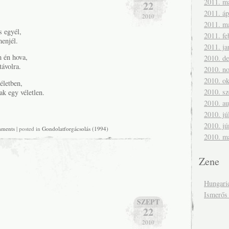
2011. m
22
2011. áp
2010
2011. m
s egyél,
2011. fe
menjél.
2011. ja
 én hova,
2010. d
távolra.
2010. n
2010. ok
életben,
2010. s
ak egy véletlen.
2010. a
2010. jú
2010. jú
mments
| posted in
Gondolatforgácsolás (1994)
2010. m
Zene
Hungari
Ismerős
SZEPT
22
2010