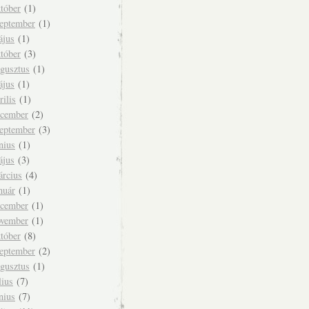
tóber
(1)
zeptember
(1)
ájus
(1)
tóber
(3)
ugusztus
(1)
ájus
(1)
rilis
(1)
ecember
(2)
zeptember
(3)
nius
(1)
ájus
(3)
árcius
(4)
nuár
(1)
ecember
(1)
ovember
(1)
tóber
(8)
zeptember
(2)
ugusztus
(1)
lius
(7)
nius
(7)