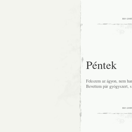
no co
Péntek
Fekszem az ágyon, nem han
Bevettem pár gyógyszert, 
no co