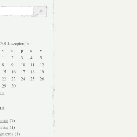
2010. szeptember
s
c
p
s
v
1
2
3
4
5
8
9
10
11
12
15
16
17
18
19
22
23
24
25
26
29
30
t »
um
bruár
(7)
bruár
(1)
ugusztus
(1)