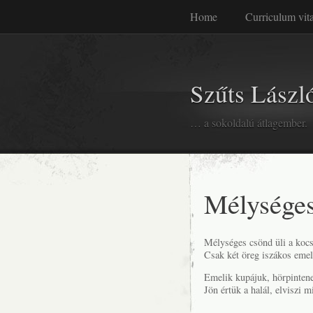
Home
Curriculum vit
Szűts László
… a sokoldalú átlagember.
Mélységes
Mélységes csönd üli a koc
Csak két öreg iszákos emel
Emelik kupájuk, hörpintene
Jön értük a halál, elviszi m