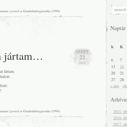
mments
| posted in
Gondolatforgácsolás (1994)
Naptár
h
K
n jártam…
SZEPT
22
6
7
2010
13
14
at láttam.
20
21
halott.
27
28
tott:
« aug
ok
?
Arhív
mments
| posted in
Gondolatforgácsolás (1994)
2021. fe
2018. fe
2017. a