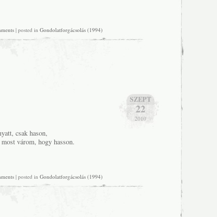
mments
| posted in
Gondolatforgácsolás (1994)
SZEPT
22
2010
yatt, csak hason,
s most várom, hogy hasson.
mments
| posted in
Gondolatforgácsolás (1994)