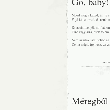
Go, baby!
Mosd meg a kezed, ülj le é
Fújd ki az orrod, és aztán 
És aztán menjél, mit bánom
Erre vagy arra, csak tőlem 
Nem akarlak látni többé az 
De ha mégis így lesz, az cs
no co
Méregből