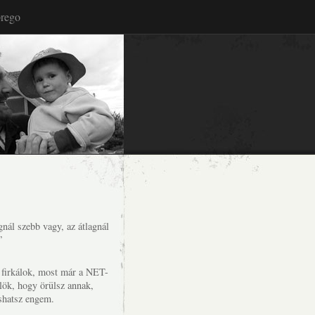
rego
nál szebb vagy, az átlagnál
”
s firkálok, most már a NET-
lök, hogy örülsz annak,
shatsz engem.