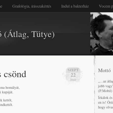
ae
Grafológia, írásszakértés
Indul a bakterház
Vocem p
 (Átlag, Tütye)
 csönd
Mottó
SZEPT
22
2010
„…az átlag
jobb vagy
sma homályát,
(P.Mobil)
i kupáját.
Írkálok é
k kettőt,
en is! Örü
indkettőt.
hogy olva