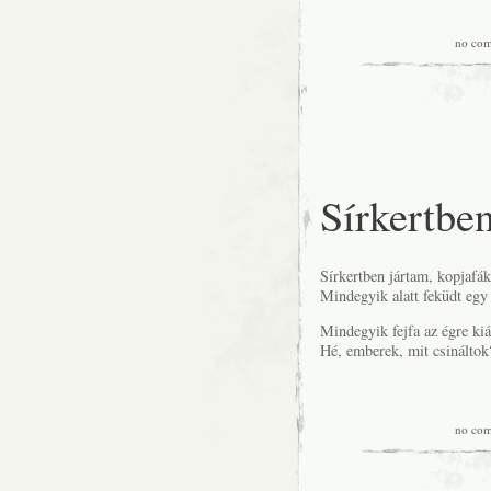
no co
Sírkertbe
Sírkertben jártam, kopjafák
Mindegyik alatt feküdt egy 
Mindegyik fejfa az égre kiál
Hé, emberek, mit csináltok
no co