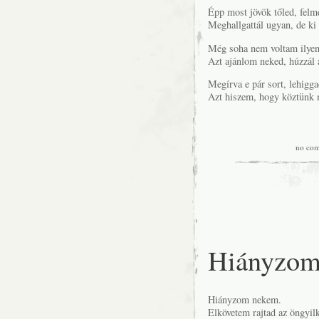
Épp most jövök tőled, felmé
Meghallgattál ugyan, de ki 
Még soha nem voltam ilyen
Azt ajánlom neked, húzzál 
Megírva e pár sort, lehigga
Azt hiszem, hogy köztünk 
no co
Hiányzo
Hiányzom nekem.
Elkövetem rajtad az öngyil