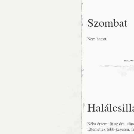
Szombat
Nem hatott.
no co
Halálcsil
Néha érzem: üt az óra, elm
Eltemettek több-kevesen, fű