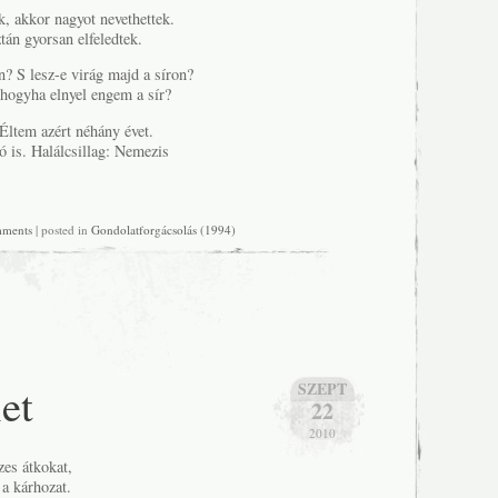
k, akkor nagyot nevethettek.
tán gyorsan elfeledtek.
n? S lesz-e virág majd a síron?
 hogyha elnyel engem a sír?
Éltem azért néhány évet.
ó is. Halálcsillag: Nemezis
mments
| posted in
Gondolatforgácsolás (1994)
et
SZEPT
22
2010
es átkokat,
a kárhozat.