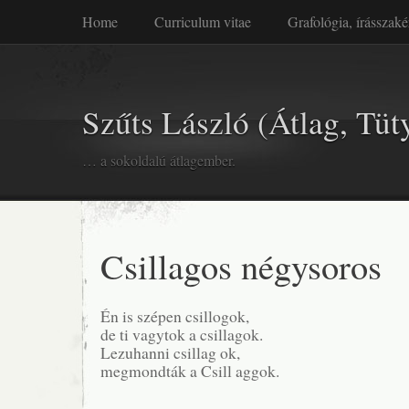
Home
Curriculum vitae
Grafológia, írásszaké
Szűts László (Átlag, Tüt
… a sokoldalú átlagember.
Csillagos négysoros
Én is szépen csillogok,
de ti vagytok a csillagok.
Lezuhanni csillag ok,
megmondták a Csill aggok.