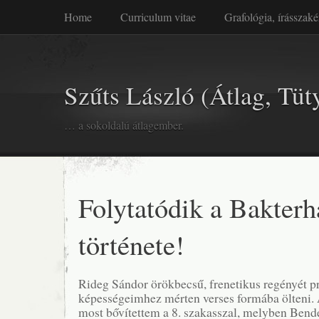
Home
Curriculum vitae
Grafológia, írásszaké
Szűts László (Átlag, Tüt
… a sokoldalú átlagember.
Folytatódik a Bakterh
története!
Rideg Sándor örökbecsű, frenetikus regényét 
képességeimhez mérten verses formába ölteni. A
most bővítettem a 8. szakasszal, melyben Bende