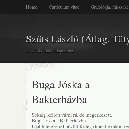
Home
Curriculum vitae
Grafológia, írásszaké
Szűts László (Átlag, Tüt
… a sokoldalú átlagember.
Buga Jóska a
Bakterházba
Sokáig kellett várni rá, de megérkezett.
Buga Jóska a Bakterházba.
Újabb fejezettel bővült Rideg rímekbe rakott r