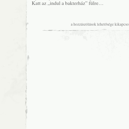
Katt az „indul a bakterház” fülre…
Buga
a hozzászólások lehetősége kikapcso
Jóska
a
Bakterházba
bejegyzéshez