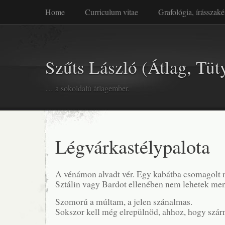
Home
Curriculum vitae
Grafológia, írásszaké
Szűts László (Átlag, Tüt
… a sokoldalú átlagember.
Légvárkastélypalota
A vénámon alvadt vér. Egy kabátba csomagolt 
Sztálin vagy Bardot ellenében nem lehetek me
Szomorú a múltam, a jelen szánalmas.
Sokszor kell még elrepülnöd, ahhoz, hogy szár