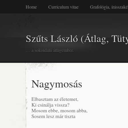
Home
Curriculum vitae
Grafológia, írásszaké
Szűts László (Átlag, Tüt
… a sokoldalú átlagember.
Nagymosás
Elbasztam az életemet,
Ki csinálja vissza?
Mosom ebbe, mosom abba,
Sosem lesz már tiszta