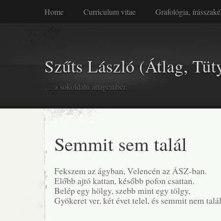
Home
Curriculum vitae
Grafológia, írásszaké
Szűts László (Átlag, Tüt
… a sokoldalú átlagember.
Semmit sem talál
Fekszem az ágyban, Velencén az ÁSZ-ban.
Előbb ajtó kattan, később pofon csattan.
Belép egy hölgy, szebb mint egy tölgy,
Gyökeret ver, két évet telel, és semmit nem talál