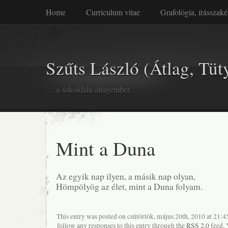
Home
Curriculum vitae
Grafológia, írásszaké
Szűts László (Átlag, Tüt
… a sokoldalú átlagember.
Mint a Duna
Az egyik nap ilyen, a másik nap olyan,
Hömpölyög az élet, mint a Duna folyam.
This entry was posted on csütörtök, május 20th, 2010 at 21:45
follow any responses to this entry through the
RSS 2.0
feed. 