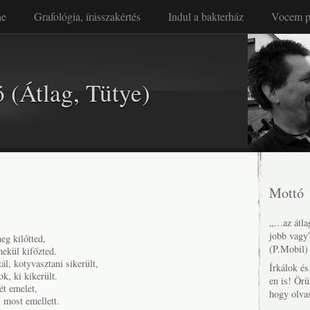
ae
Grafológia, írásszakértés
Indul a bakterház
Vocem p
 (Átlag, Tütye)
Mottó
„…az átlag
jobb vagy
eg kilőtted,
(P.Mobil)
ekül kifőzted.
l, kotyvasztani sikerült,
Írkálok é
k, ki kikerült.
en is! Örü
ét emelet,
hogy olva
 most emellett.