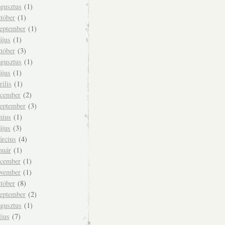
ugusztus
(1)
tóber
(1)
zeptember
(1)
ájus
(1)
tóber
(3)
ugusztus
(1)
ájus
(1)
rilis
(1)
ecember
(2)
zeptember
(3)
nius
(1)
ájus
(3)
árcius
(4)
nuár
(1)
ecember
(1)
ovember
(1)
tóber
(8)
zeptember
(2)
ugusztus
(1)
lius
(7)