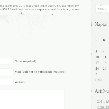
tök, május 20th, 2010 at 21:39and is filed under . You can follow any
the
RSS 2.0
feed. You can
leave a response
, or
trackback
from your own
site.
Naptár
h
K
3
4
10
11
Name (required)
17
18
24
25
Mail (will not be published) (required)
31
« febr
Website
Arhív
2021. fe
2018. fe