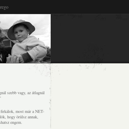
rego
nál szebb vagy, az átlagnál
”
s firkálok, most már a NET-
lök, hogy örülsz annak,
shatsz engem.