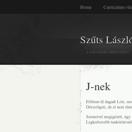
Home
Curriculum vit
Szűts László
… a sokoldalú átlagember.
J-nek
Előttem ül dagadt Lóri, mo
Dörzsölgeti, de el nem tünt
Szemeivel megigézett, úgy 
Legkedvesebb tankörtársnő