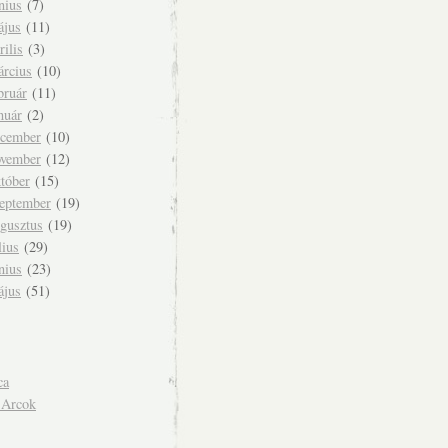
nius
(7)
ájus
(11)
rilis
(3)
árcius
(10)
bruár
(11)
nuár
(2)
ecember
(10)
ovember
(12)
tóber
(15)
zeptember
(19)
ugusztus
(19)
lius
(29)
nius
(23)
ájus
(51)
ca
 Arcok