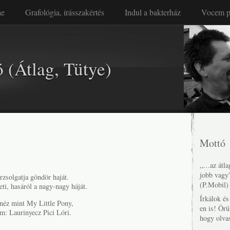
ae
Grafológia, írásszakértés
Indul a bakterház
Vocem p
 (Átlag, Tütye)
Mottó
„…az átlag
jobb vagy
rzsolgatja göndör haját.
(P.Mobil)
eti, hasáról a nagy-nagy háját.
Írkálok é
néz mint My Little Pony,
en is! Örü
m: Laurinyecz Pici Lóri.
hogy olva