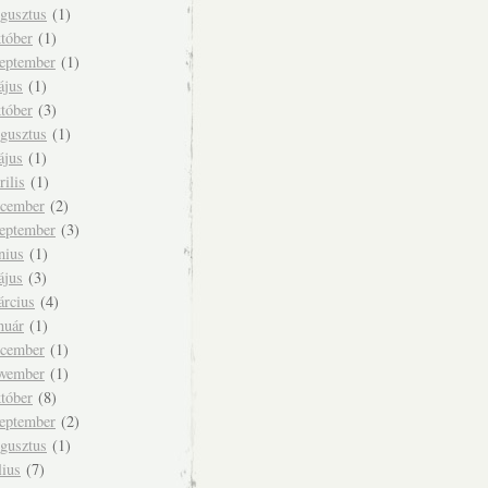
ugusztus
(1)
tóber
(1)
zeptember
(1)
ájus
(1)
tóber
(3)
ugusztus
(1)
ájus
(1)
rilis
(1)
ecember
(2)
zeptember
(3)
nius
(1)
ájus
(3)
árcius
(4)
nuár
(1)
ecember
(1)
ovember
(1)
tóber
(8)
zeptember
(2)
ugusztus
(1)
lius
(7)