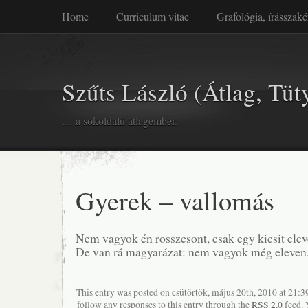
Home
Curriculum vitae
Grafológia, írásszaké
Szűts László (Átlag, Tüt
… a sokoldalú átlagember.
Gyerek – vallomás
Nem vagyok én rosszcsont, csak egy kicsit elev
De van rá magyarázat: nem vagyok még eleven
This entry was posted on csütörtök, május 20th, 2010 at 21:39
follow any responses to this entry through the
RSS 2.0
feed. 