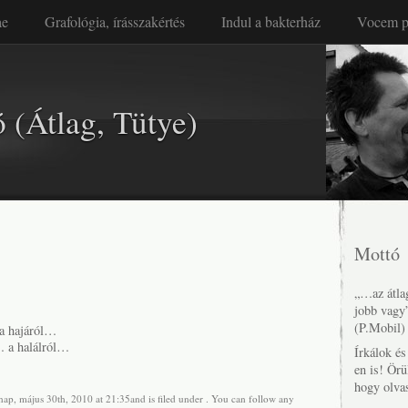
ae
Grafológia, írásszakértés
Indul a bakterház
Vocem p
 (Átlag, Tütye)
Mottó
„…az átlag
jobb vagy
(P.Mobil)
a hajáról…
 a halálról…
Írkálok é
en is! Örü
hogy olva
nap, május 30th, 2010 at 21:35and is filed under . You can follow any