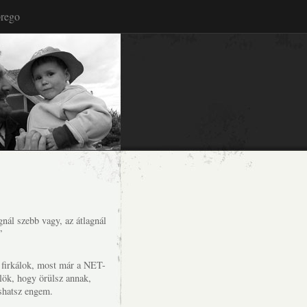
rego
nál szebb vagy, az átlagnál
”
s firkálok, most már a NET-
lök, hogy örülsz annak,
shatsz engem.