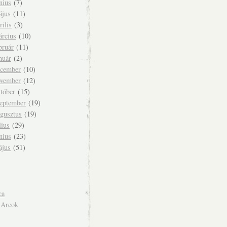
nius
(7)
ájus
(11)
rilis
(3)
árcius
(10)
bruár
(11)
nuár
(2)
ecember
(10)
ovember
(12)
tóber
(15)
zeptember
(19)
ugusztus
(19)
lius
(29)
nius
(23)
ájus
(51)
ca
 Arcok