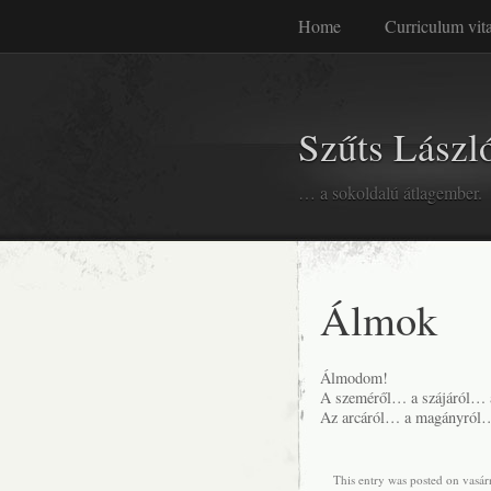
Home
Curriculum vit
Szűts László
… a sokoldalú átlagember.
Álmok
Álmodom!
A szeméről… a szájáról… 
Az arcáról… a magányról…
This entry was posted on vasár