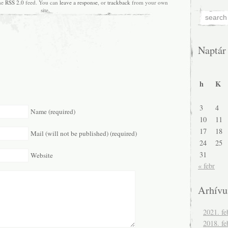
the
RSS 2.0
feed. You can
leave a response
, or
trackback
from your own
site.
Naptár
h
K
3
4
Name (required)
10
11
17
18
Mail (will not be published) (required)
24
25
31
Website
« febr
Arhív
2021. fe
2018. fe