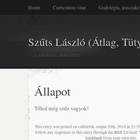
Home
Curriculum vitae
Grafológia, írásszaké
Szűts László (Átlag, Tüt
… a sokoldalú átlagember.
Állapot
Tőled még szűz vagyok!
This entry was posted on csütörtök, május 20th, 2010 at 21:55
follow any responses to this entry through the
RSS 2.0
feed. 
trackback
from your own site.