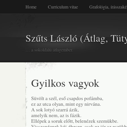
Home
Curriculum vitae
Grafológia, írásszaké
Szűts László (Átlag, Tüt
… a sokoldalú átlagember.
Gyilkos vagyok
Süvölt a szél, eső csapdos pofámba,
ez az utca olyan, mint egy nirvána.
A sok lotyó szarrá ázik,
amelyik nem, az is fázik.
Ellépek a soruk előtt, belenézek szemükbe.
Visszanéznek kéj-éhesen, csak ez jár az eszükb