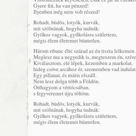
Gyere fiú, ha van pénzed!
Ilyenben még nem volt részed!
Rohadt, büdös, lotyók, kurvák,
mit szólnának, hogyha tudnák:
Gyilkos vagyok, gyilkolásra születtem,
mégis élem életemet büntetlen.
Három ribanc élte szárad az én tiszta lelkemen.
Meglesz ma a negyedik is, megteszem én, szíve
Kiválasztom, elé lépek, kezemben a markolat,
hideg csöve arcához ér, szememben vad indulat
Egy pillanat, és máris elszáll.
Nem lesz dolga több a Földön.
Otthagyom a vértócsában,
s fegyveremet újra töltöm.
Rohadt, büdös, lotyók, kurvák,
mit szólnának, hogyha tudnák:
Gyilkos vagyok, gyilkolásra születtem,
mégis élem életemet büntetlen.