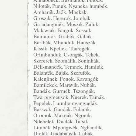
Niloták. Punuk. Nyaneka-humbék.
Amharák. Jaók. Mbekák.
Groszik. Hererok. Jombák.
Ga-adangmék. Moszik. Zuluk.
Malawiak. Fangok. Sussuk.
Bamumok. Grabók. Gallák.
Baribák. Mbunduk. Hauszák.
Kissik. Kpellek. Tuaregek.
Orimbunduk. Csongák. Tekek.
Szererek. Szomálik. Soninkák.
Déli-mandék. Temnek. Hamiták.
Balanték. Baják. Szerufók.
Kalenjinek. Fonok. Kavangók.
Bamilekek. Maravik. Nubák.
Bandák. Gurmék. Tszongák.
Twa-pigmeusok. Nuerek. Tamák.
Pepelek. Luimbe-nganguelák.
Basszák. Gandák. Fulanik.
Oromok. Makuák. Ngonik.
Ndebelek. Dualák. Tutsik.
Limbák. Mpongwék. Ngbandik.
Diolák. Gadabausik. Lubák.