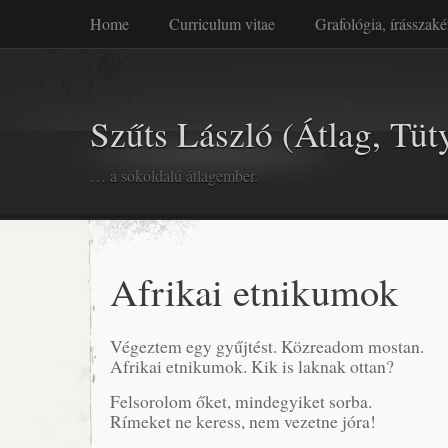
Home
Curriculum vitae
Grafológia, írásszaké
Szűts László (Átlag, Tüt
… a sokoldalú átlagember.
Afrikai etnikumok
Végeztem egy gyűjtést. Közreadom mostan.
Afrikai etnikumok. Kik is laknak ottan?
Felsorolom őket, mindegyiket sorba.
Rímeket ne keress, nem vezetne jóra!