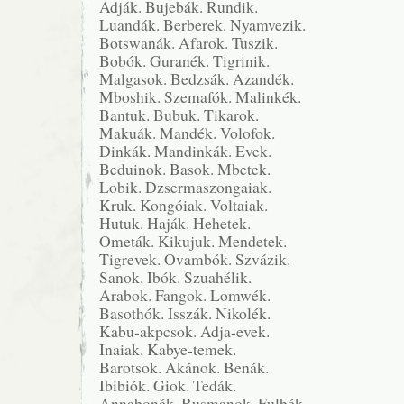
Adják. Bujebák. Rundik.
Luandák. Berberek. Nyamvezik.
Botswanák. Afarok. Tuszik.
Bobók. Guranék. Tigrinik.
Malgasok. Bedzsák. Azandék.
Mboshik. Szemafók. Malinkék.
Bantuk. Bubuk. Tikarok.
Makuák. Mandék. Volofok.
Dinkák. Mandinkák. Evek.
Beduinok. Basok. Mbetek.
Lobik. Dzsermaszongaiak.
Kruk. Kongóiak. Voltaiak.
Hutuk. Haják. Hehetek.
Ometák. Kikujuk. Mendetek.
Tigrevek. Ovambók. Szvázik.
Sanok. Ibók. Szuahélik.
Arabok. Fangok. Lomwék.
Basothók. Isszák. Nikolék.
Kabu-akpcsok. Adja-evek.
Inaiak. Kabye-temek.
Barotsok. Akánok. Benák.
Ibibiók. Giok. Tedák.
Annabonék. Busmanok. Fulbék.