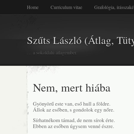
Home
Curriculum vitae
Grafológia, írásszaké
Szűts László (Átlag, Tüt
… a sokoldalú átlagember.
Nem, mert hiába
Gyönyörű este van, eső hull a földre.
Állok az esőben, s gondolok egy nőre.
Sírhatnékom támad, de nem sírok érte.
Ebben az esőben úgysem venné észre.