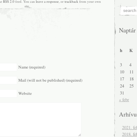
the
RSS 2.0
feed. You can
leave a response
, or
trackback
from your own
site.
Naptár
h
K
3
4
Name (required)
10
11
17
18
Mail (will not be published) (required)
24
25
31
Website
« febr
Arhív
2021. fe
2018. fe