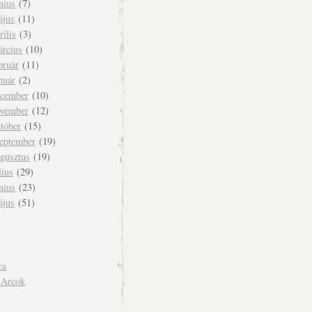
nius
(7)
ájus
(11)
rilis
(3)
árcius
(10)
bruár
(11)
nuár
(2)
ecember
(10)
ovember
(12)
tóber
(15)
zeptember
(19)
ugusztus
(19)
lius
(29)
nius
(23)
ájus
(51)
ca
 Arcok