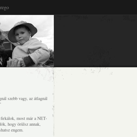
rego
nál szebb vagy, az átlagnál
”
s firkálok, most már a NET-
lök, hogy örülsz annak,
shatsz engem.