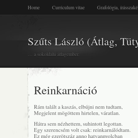
Home
Curriculum vitae
Grafológia, írásszaké
Szűts László (Átlag, Tüt
… a sokoldalú átlagember.
Reinkarnáció
Rám talált a kaszás, elbújni nem tudtam,
Megjelent mögöttem hirtelen, váratlan.
Hátra sem nézhettem, suhintott legottan.
Egy szerencsém volt csak: reinkarnálódtam.
Ez még ezerötszáz anno hatvannyolcban