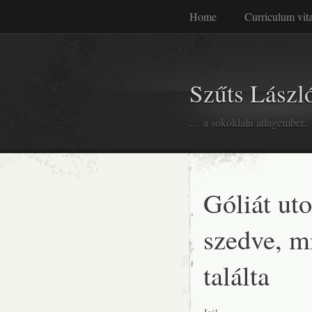
Home
Curriculum vit
Szűts László
… a sokoldalú átlagember.
Góliát uto
szedve, m
találta