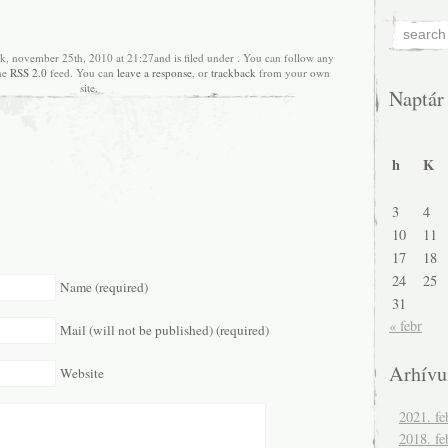
ök, november 25th, 2010 at 21:27and is filed under . You can follow any
the
RSS 2.0
feed. You can
leave a response
, or
trackback
from your own
site.
Naptár
h
K
3
4
10
11
17
18
24
25
Name (required)
31
« febr
Mail (will not be published) (required)
Arhív
Website
2021. fe
2018. fe