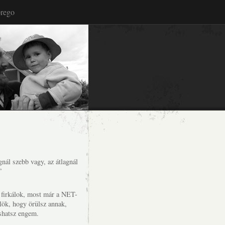
rego
nál szebb vagy, az átlagnál
”
s firkálok, most már a NET-
lök, hogy örülsz annak,
shatsz engem.