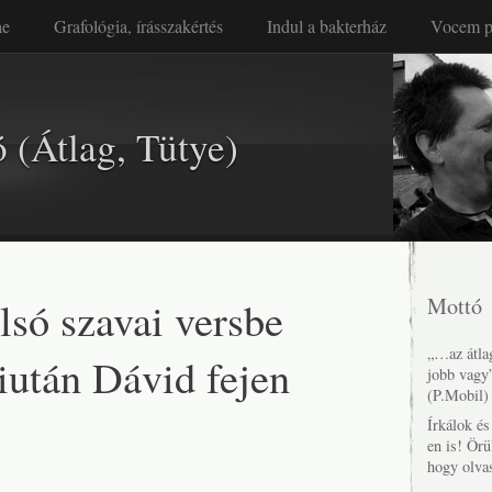
ae
Grafológia, írásszakértés
Indul a bakterház
Vocem p
 (Átlag, Tütye)
lsó szavai versbe
Mottó
„…az átlag
iután Dávid fejen
jobb vagy
(P.Mobil)
Írkálok é
en is! Örü
hogy olva