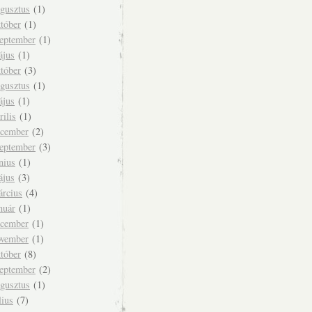
ugusztus
(1)
tóber
(1)
zeptember
(1)
ájus
(1)
tóber
(3)
ugusztus
(1)
ájus
(1)
rilis
(1)
ecember
(2)
zeptember
(3)
nius
(1)
ájus
(3)
árcius
(4)
nuár
(1)
ecember
(1)
ovember
(1)
tóber
(8)
zeptember
(2)
ugusztus
(1)
lius
(7)