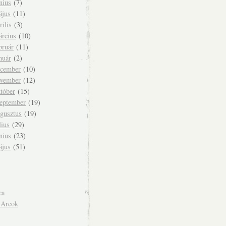
nius
(7)
ájus
(11)
rilis
(3)
árcius
(10)
bruár
(11)
nuár
(2)
ecember
(10)
ovember
(12)
tóber
(15)
zeptember
(19)
ugusztus
(19)
lius
(29)
nius
(23)
ájus
(51)
ca
 Arcok