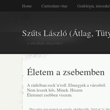
Home
Curriculum vitae
Grafológia, írásszaké
Szűts László (Átlag, Tüt
… a sokoldalú átlagember.
Életem a zsebemben
A rádióban rock’n’roll. Elmegyek a városból.
Nem leszek hős. Minek. Hiszen
Életemet zsebben viszem.
This entry was posted on szerda, október 6th, 2010 at 21:36a