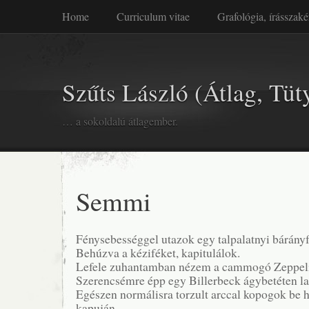
Home
Curriculum vitae
Grafológia, írásszaké
Szűts László (Átlag, Tüt
… a sokoldalú átlagember.
Semmi
Fénysebességgel utazok egy talpalatnyi bárányf
Behúzva a kéziféket, kapitulálok.
Lefele zuhantamban nézem a cammogó Zeppeli
Szerencsémre épp egy Billerbeck ágybetéten l
Egészen normálisra torzult arccal kopogok be 
kapuján.