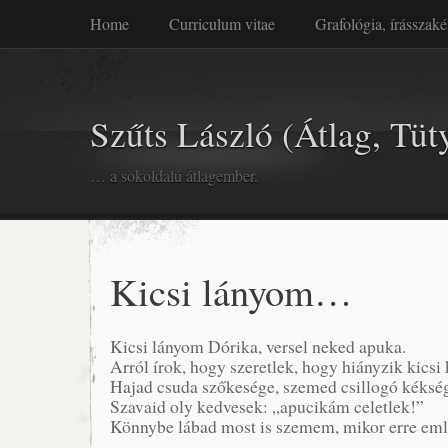
Home
Curriculum vitae
Grafológia, írásszaké
Szűts László (Átlag, Tüt
… a sokoldalú átlagember.
Kicsi lányom…
Kicsi lányom Dórika, versel neked apuka.
Arról írok, hogy szeretlek, hogy hiányzik kicsi
Hajad csuda szőkesége, szemed csillogó kéksé
Szavaid oly kedvesek: „apucikám celetlek!”
Könnybe lábad most is szemem, mikor erre em