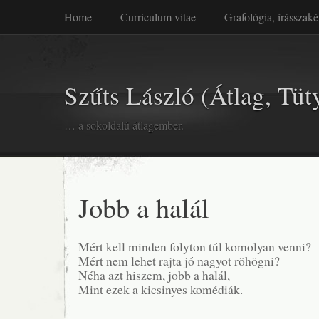
Home
Curriculum vitae
Grafológia, írásszaké
Szűts László (Átlag, Tüt
… a sokoldalú átlagember.
Jobb a halál
Mért kell minden folyton túl komolyan venni?
Mért nem lehet rajta jó nagyot röhögni?
Néha azt hiszem, jobb a halál,
Mint ezek a kicsinyes komédiák.