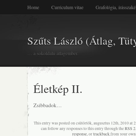
Home
Curriculum vitae
Grafológia, írásszaké
Szűts László (Átlag, Tüt
… a sokoldalú átlagember.
Életkép II.
Zsibbadok…
This entry was posted on csütörtök, augusztus 12th, 2010 at 2
can follow any responses to this entry through the
RSS 2
response
, or
trackback
from your own 