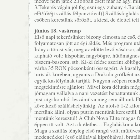
medve nem játék 2.Jobban esett már az ágy, mi
3.Tekerés végén jól fog esni egy zuhany 4.Barát
eFt/fő/éji szállás félpanzióval)] Szállásfoglalá
esőben kerestünk sörözőt, a kicsi, de élettel teli
június 18. vasárnap
Első napi tekerésünket bizony elmosta az eső, é
folyamatosan jött az égi áldás. Más program utá
Irány a törcsi vár, meg az előtte levő vásársor,
kapható volt: kispohár, nagybögre, hűtőmágnes, 
biszem-baszom, stb. Ki-ki ízlése szerint költög
várba 35 RON pöcsönkénti összegért. A kastély
turisták körében, ugyanis a Drakula grófként a
egyik kastélyának tartják. Nagyon szépen rendb
megtekintésre ajánlott! Mivel kora délután még
jómagam vállalva a napi vezetést bepattantunk 
pisi-cigi kombót leszámítva meg sem álltunk
következő szálláshelyünkig. Az utolsó 1-2 kil
mertünk állni, olyan putrin mentünk keresztül. 
mentünk keresztül! A Club Nova Elite magas fa
éppen itt volt. Azt a k életbe… Foglaláskor a k
Maga a szállás tényleg első rangú volt, műfüves
medencékkel (eső elálltával kipróbálva), brutá