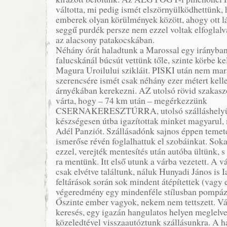
váltotta, mi pedig ismét elszörnyülködhettünk,
emberek olyan körülmények között, ahogy ott l
seggű purdék persze nem ezzel voltak elfoglal
az alacsony patakocskában.
Néhány órát haladtunk a Marossal egy irányb
falucskánál búcsút vettünk tőle, szinte körbe ke
Magura Uroilului szikláit. PISKI után nem mara
szerencsére ismét csak néhány ezer métert kelle
árnyékában kerekezni. AZ utolsó rövid szakas
várta, hogy – 74 km után – megérkezzünk
CSERNAKERESZTÚRRA, utolsó szálláshelyün
készségesen útba igazítottak minket magyarul, 
Adél Panziót. Szállásadónk sajnos éppen temeté
ismerőse révén foglalhattuk el szobáinkat. Sok
ezzel, verejték mentesítés után autóba ültü
ra mentünk. Itt első utunk a várba vezetett. A v
csak elvétve találtunk, náluk Hunyadi János is
feltárások során sok mindent átépítettek (vagy e
végeredmény egy mindenféle stílusban pompázni
Őszinte ember vagyok, nekem nem tettszett. Vá
keresés, egy igazán hangulatos helyen meglelve
közeledtével visszaautóztunk szállásunkra. A ha