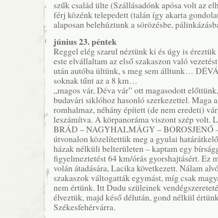
szűk család ülte (Szállásadónk apósa volt az el
férj közénk telepedett (talán így akarta gondolat
alaposan belehúztunk a sörözésbe, pálinkázásb
június 23. péntek
Reggel elég szarul néztünk ki és úgy is éreztü
este elvállaltam az első szakaszon való vezetés
után autóba ültünk, s meg sem álltunk… DÉVÁ
soknak tűnt az a 8 km…
„magos vár, Déva vár” ott magasodott előttünk,
budavári siklóhoz hasonló szerkezettel. Maga a
romhalmaz, néhány épített (de nem eredeti) vár
leszámítva. A körpanoráma viszont szép volt. 
BRÁD – NAGYHALMÁGY – BOROSJENŐ –
útvonalon közelítettük meg a gyulai határátkelő
házak nélküli belterületen – kaptam egy bírság
figyelmeztetést 64 km/órás gyorshajtásért. Ez me
volán átadására, Lacika következett. Nálam alv
szakaszok váltogatták egymást, míg csak magy
nem értünk. Itt Dudu szüleinek vendégszeretetét
élveztük, majd késő délután, gond nélkül értünk
Székesfehérvárra.