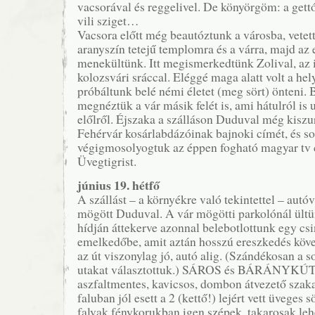
vacsorával és reggelivel. De könyörgöm: a gettó
vili sziget…
Vacsora előtt még beautóztunk a városba, vetett
aranyszín tetejű templomra és a várra, majd az 
menekültünk. Itt megismerkedtünk Zolival, az i
kolozsvári sráccal. Eléggé maga alatt volt a hel
próbáltunk belé némi életet (meg sört) önteni. 
megnéztük a vár másik felét is, ami hátulról is
előlről. Éjszaka a szálláson Duduval még kiszu
Fehérvár kosárlabdázóinak bajnoki címét, és so
végigmosolyogtuk az éppen fogható magyar tv 
Üvegtigrist.
június 19. hétfő
A szállást – a környékre való tekintettel – autóv
mögött Duduval. A vár mögötti parkolónál ültü
hídján áttekerve azonnal belebotlottunk egy cs
emelkedőbe, amit aztán hosszú ereszkedés követ
az út viszonylag jó, autó alig. (Szándékosan a 
utakat választottuk.) SÁROS és BÁRÁNYKÚT
aszfaltmentes, kavicsos, dombon átvezető szaka
faluban jól esett a 2 (kettő!) lejért vett üveges s
falvak fénykorukban igen szépek, takarosak lehe