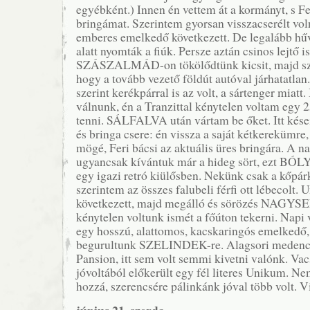
egyébként.) Innen én vettem át a kormányt, s Fer
bringámat. Szerintem gyorsan visszacserélt vol
emberes emelkedő következett. De legalább hűv
alatt nyomták a fiúk. Persze aztán csinos lejtő is 
SZÁSZALMÁD-on tökölődtünk kicsit, majd sz
hogy a tovább vezető földút autóval járhatatla
szerint kerékpárral is az volt, a sártenger miatt. 
válnunk, én a Tranzittal kénytelen voltam egy 
tenni. SÁLFALVA után vártam be őket. Itt kései 
és bringa csere: én vissza a saját kétkerekümre
mögé, Feri bácsi az aktuális üres bringára. A 
ugyancsak kívántuk már a hideg sört, ezt BÓLY
egy igazi retró kiülősben. Nekünk csak a kőpár
szerintem az összes falubeli férfi ott lébecolt
következett, majd megálló és sörözés NAGYS
kénytelen voltunk ismét a főúton tekerni. Napi 
egy hosszú, alattomos, kacskaringós emelkedő,
begurultunk SZELINDEK-re. Alagsori medenc
Pansion, itt sem volt semmi kivetni valónk. Va
jóvoltából előkerült egy fél literes Unikum. Ne
hozzá, szerencsére pálinkánk jóval több volt. V
június 21. szerda