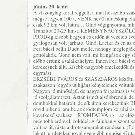
június 20. kedd
A viszonylag korai reggelit a mai hosszabb sza
mégse legyen 100+, VENK nevű falucskáig ela
csak 92 km volt hátra… Ginó végignyomta, min
Tranzitot 20-25 km-t. KEMÉNYNAGYSZŐLŐS-
PROD-ig kisebb hegyen és erdőn át vezetett (vol
gyalogosan volt járható. Ginó, Lacika és én az e
Feri bácsi beült Dudu mellé, nehogy meglepjék 
gettólakók. Gond nem volt, mi bringások egy sö
előbb értünk a találkahelyre. Innen Feri bácsi v
kerekesnek állt. Kisebb-nagyobb emelkedők és 
egymást.
ERZSÉBETVÁROS és SZÁSZSÁROS közötti né
szakaszon (egyéb út hiján) kénytelenek voltunk 
Nagyon jó minőségű, de nagyon forgalmas is vo
jó szolgálatot tett. Aztán ismét alsóbbrendű, d
dombokkal határolt, de sík úton kerekeztün
rövid pihenő, amibe az erődtemplom körüljárása
következő szakasz – RIOMFALVÁ-ig – az előző
még több erdővel, zölddel. A faluban viszont ka
volt az út, rázta a drótszamarakat rendesen. (Ez
lakott területeken jóval gyengébb minőségű uta