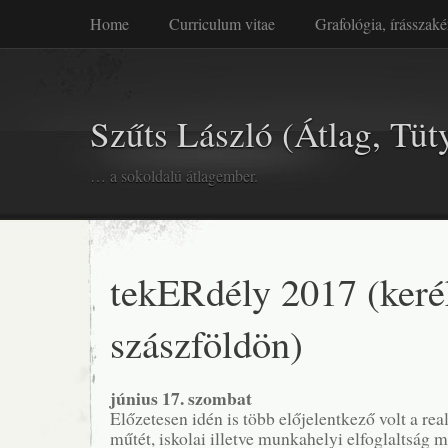
Home
Curriculum vitae
Grafológia, írásszaké
Szűts László (Átlag, Tüt
… a sokoldalú átlagember.
tekERdély 2017 (keré
szászföldön)
június 17. szombat
Előzetesen idén is több előjelentkező volt a rea
műtét, iskolai illetve munkahelyi elfoglaltság m