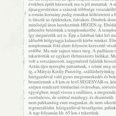
években épült házsoraik ma is jól mutattak. A 
újraegyesítéskor a szászok többsége visszaköl
a román kormány pedig romákat költöztetett a 
is látszik az épületeken, falvakon. Dimbek-do
minőségű úton kerekeztünk HÉGEN-ig. Ebéddel
pihenőre betértünk a templomkertbe. A templom
így megnéztük azt is. Épp a faluban lakó két m
idősebb hölgytagja kalauzolt körbe minket. El
templomnak föld alatti folyosón keresztül vészki
erdőbe. Ma már sajnos nincs meg. A padláson 
takarították az egykori élelmiszeres ládákat. 
volt a sorszámozott, nagyméretű faládák hosszú
Aztán újra nyeregbe pattantunk, s szinte meg
ig, a Mátyás Király Panzióig, szálláshelyünkig
házigazdával való gyors megismerkedés és bek
beautóztunk a 8 km-re levő SEGESVÁR-ra, kör
szépen rendezett történelmi óvárosban, sörözé
egységben, majd vissza a szállásra, a megrende
csorbaleves, de ezúttal máshogy, és disznósült
nem pukkanásig enni magunkat, de nem sikerült.
regenerálódni, házigazdával beszélgetni, pálink
A nap folyamán kb. 65 km-t tekertünk.