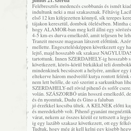
Felébresztős medencés csobbanás és ismét kiad
indultunk neki a mai szakasznak. Féltávig Lacik
első 12 km kifejezetten könnyű, sík terepes ker
tájakon keresztül, dombok ölelésében. Mintha c
hogy ALAMOR-ban meg kell állni egy sörözés
4-5 km-es durva emelkedő, amit teljesen be lehet
Tranzit messze magasan látszott előttünk. Azér
mellette. Engesztelésképpen következett egy h
lejtő, majd hosszabb sík szakasz NAGYLUDAS-
tartottunk. Innen SZERDAHELY-ig hosszabb s
következett, körös-körül birkákkal teli dombo
mindenkinek becsúszott a helyére, amikor egy i
eltekerve három medveölő kutya rontott felénk 
nem lett belőle, de szó szerint a sarkunkban lih
SZERDAHELY-nél rövid pihenő és sofőr csere, 
volán. SZÁSZORBÓ után hosszú emelkedő, de 
és én nyomtuk, Dudu és Gino a faluban
jó érzékkel kocsiba ültek. A KELNEK előtti k
és meredekebb volt. Pihenő gyanánt megnéztük
várat, nekem az összes közül ez tettszett a l
ig egy lazább szakasz következett, ott egy felké
Tudtuk, hogy még át kell kelni egy kisebb hegy