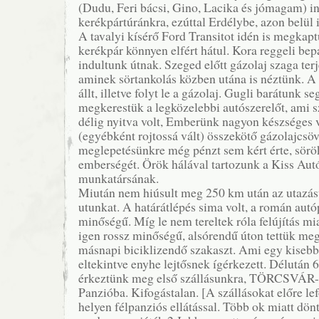
(Dudu, Feri bácsi, Gino, Lacika és jómagam) i
kerékpártúránkra, ezúttal Erdélybe, azon belül 
A tavalyi kísérő Ford Transitot idén is megkapt
kerékpár könnyen elfért hátul. Kora reggeli be
indultunk útnak. Szeged előtt gázolaj szaga terj
aminek sörtankolás közben utána is néztünk. A
állt, illetve folyt le a gázolaj. Gugli barátunk se
megkerestük a legközelebbi autószerelőt, ami 
délig nyitva volt, Emberünk nagyon készséges v
(egyébként rojtossá vált) összekötő gázolajcsöve
meglepetésünkre még pénzt sem kért érte, sörö
emberségét. Örök hálával tartozunk a Kiss Aut
munkatársának.
Miután nem hiúsult meg 250 km után az utazásu
utunkat. A határátlépés sima volt, a román aut
minőségű. Míg le nem tereltek róla felújítás mi
igen rossz minőségű, alsórendű úton tettük me
másnapi biciklizendő szakaszt. Ami egy kiseb
eltekintve enyhe lejtősnek ígérkezett. Délután
érkeztünk meg első szállásunkra, TÖRCSVÁR-r
Panzióba. Kifogástalan. [A szállásokat előre le
helyen félpanziós ellátással. Több ok miatt dön