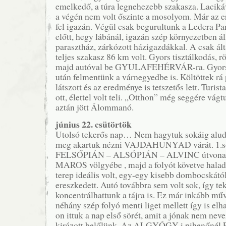
emelkedő, a túra legnehezebb szakasza. Laciká
a végén nem volt őszinte a mosolyom. Már az 
fel igazán. Végül csak begurultunk a Ledera
előtt, hegy lábánál, igazán szép környezetben á
parasztház, zárkózott házigazdákkal. A csak ál
teljes szakasz 86 km volt. Gyors tisztálkodás, r
majd autóval be GYULAFEHÉRVÁR-ra. Gyorsk
után felmentünk a várnegyedbe is. Költöttek rá 
látszott és az eredménye is tetszetős lett. Turist
ott, élettel volt teli. „Otthon” még seggére vág
aztán jött Álommanó.
június 22. csütörtök
Utolsó tekerős nap… Nem hagytuk sokáig alud
meg akartuk nézni VAJDAHUNYAD várát. 1.sof
FELSŐPIÁN – ALSÓPIÁN – ALVINC útvonalon
MAROS völgyébe , majd a folyót követve halad
terep ideális volt, egy-egy kisebb dombocskától
ereszkedett. Autó továbbra sem volt sok, így te
koncentrálhattunk a tájra is. Ez már inkább műve
néhány szép folyó menti liget mellett így is 
on ittuk a nap első sörét, amit a jónak nem nev
kirázott belőlünk. Az ALGYÓGY-i pihenőnél Fe