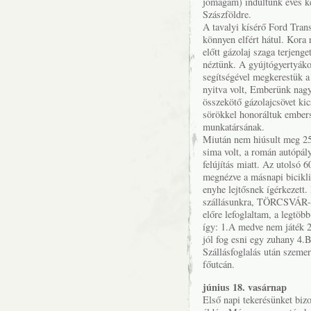
jómagam) indultunk éves ke
Szászföldre.
A tavalyi kísérő Ford Tran
könnyen elfért hátul. Kora
előtt gázolaj szaga terjeng
néztünk. A gyújtógyertyákon 
segítségével megkerestük a
nyitva volt, Emberünk nagyo
összekötő gázolajcsövet kic
sörökkel honoráltuk embers
munkatársának.
Miután nem hiúsult meg 250
sima volt, a román autópál
felújítás miatt. Az utolsó 
megnézve a másnapi bicikli
enyhe lejtősnek ígérkezett
szállásunkra, TÖRCSVÁR-ra
előre lefoglaltam, a legtöb
így: 1.A medve nem játék 2
jól fog esni egy zuhany 4.Ba
Szállásfoglalás után szemerk
főutcán.
június 18. vasárnap
Első napi tekerésünket bizo