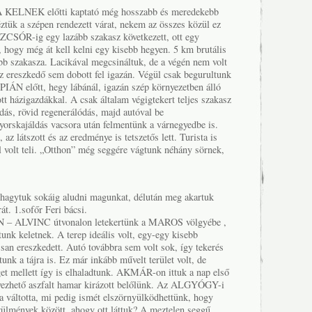
. A KELNEK előtti kaptató még hosszabb és meredekebb
ztük a szépen rendezett várat, nekem az összes közül ez
SZCSÓR-ig egy lazább szakasz következett, ott egy
, hogy még át kell kelni egy kisebb hegyen. 5 km brutális
bb szakasza. Lacikával megcsináltuk, de a végén nem volt
 ereszkedő sem dobott fel igazán. Végül csak begurultunk
ÁN előtt, hegy lábánál, igazán szép környezetben álló
tt házigazdákkal. A csak általam végigtekert teljes szakasz
dás, rövid regenerálódás, majd autóval be
ajáldás vacsora után felmentünk a várnegyedbe is.
 az látszott és az eredménye is tetszetős lett. Turista is
tel volt teli. „Otthon” még seggére vágtunk néhány sörnek,
agytuk sokáig aludni magunkat, délután meg akartuk
 1.sofőr Feri bácsi.
 ALVINC útvonalon letekertünk a MAROS völgyébe ,
tunk keletnek. A terep ideális volt, egy-egy kisebb
san ereszkedett. Autó továbbra sem volt sok, így tekerés
unk a tájra is. Ez már inkább művelt terület volt, de
get mellett így is elhaladtunk. AKMÁR-on ittuk a nap első
evezhető aszfalt hamar kirázott belőlünk. Az ALGYÓGY-i
a váltotta, mi pedig ismét elszörnyülködhettünk, hogy
ülmények között, ahogy ott láttuk? A meztelen seggű