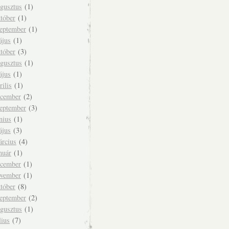
ugusztus
(1)
tóber
(1)
zeptember
(1)
ájus
(1)
tóber
(3)
ugusztus
(1)
ájus
(1)
rilis
(1)
ecember
(2)
zeptember
(3)
nius
(1)
ájus
(3)
árcius
(4)
nuár
(1)
ecember
(1)
ovember
(1)
tóber
(8)
zeptember
(2)
ugusztus
(1)
lius
(7)