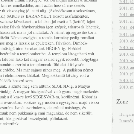
2011. jú
3 km-es emelkedőbe, amit aztán hosszú ereszkedés
2011. m
az út viszonylag jó, autó alig. (Szándékosan a sokszámos,
2011. áp
ottuk.) SÁROS és BÁRÁNYKÚT között aszfaltmentes,
2011. m
akasz következett, a faluban jól esett a 2 (kettő!) lejért
t szász falvak fénykorukban igen szépek, takarosak lehettek,
2011. fe
házsoraik ma is jól mutattak. A német újraegyesítéskor a
2011. ja
ltözött Németországba, a román kormány pedig romákat
2010. d
jnos meg is látszik az épületeken, falvakon. Dimbek-
2010. n
minőségű úton kerekeztünk HÉGEN-ig. Ebéddel
 betértünk a templomkertbe. A templom látogatható volt,
2010. ok
a faluban lakó két magyar család egyik idősebb hölgytagja
2010. s
mondása szerint a templomnak föld alatti folyosón
2010. a
t az erdőbe. Ma már sajnos nincs meg. A padláson német
2010. jú
ori élelmiszeres ládákat. Meghökkentő látvány volt a
2010. jú
aládák hosszú sora.
ntunk, s szinte meg sem álltunk SEGESD-ig, a Mátyás
2010. m
lyünkig. A magyar házigazdával való gyors megismerkedés
ztunk a 8 km-re levő SEGESVÁR-ra, körülnézni. Kóborlás
Zene
lmi óvárosban, sörözés egy modern egységben, majd vissza
acsorára. Ismét csorbaleves, de ezúttal máshogy, és
ztunk nem pukkanásig enni magunkat, de nem sikerült.
Hungari
ni, házigazdával beszélgetni, pálinkázni.
Ismerős
 tekertünk.