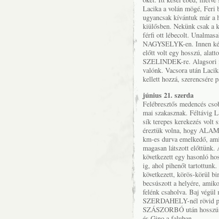
Lacika a volán mögé, Feri 
ugyancsak kívántuk már a h
kiülősben. Nekünk csak a k
férfi ott lébecolt. Unalma
NAGYSELYK-en. Innen kényt
előtt volt egy hosszú, ala
SZELINDEK-re. Alagsori me
valónk. Vacsora után Lacik
kellett hozzá, szerencsére 
június 21. szerda
Felébresztős medencés csob
mai szakasznak. Féltávig La
sík terepes kerekezés volt
éreztük volna, hogy ALAMO
km-es durva emelkedő, amit 
magasan látszott előttünk.
következett egy hasonló h
ig, ahol pihenőt tartottu
következett, körös-körül b
becsúszott a helyére, amiko
felénk csaholva. Baj végül 
SZERDAHELY-nél rövid pihe
SZÁSZORBÓ után hosszú em
és Gino a faluban