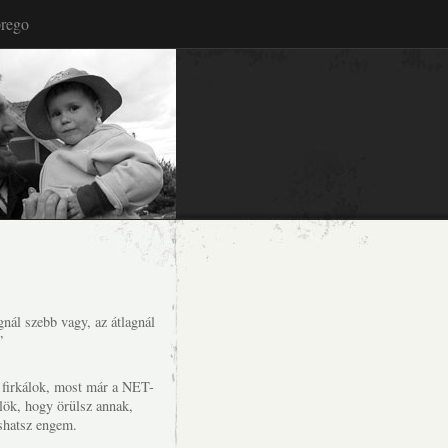
rego
nál szebb vagy, az átlagnál
”
s firkálok, most már a NET-
lök, hogy örülsz annak,
shatsz engem.