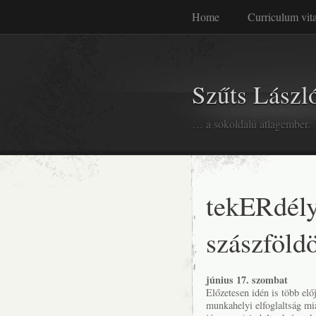
Home
Curriculum vit
Szűts László
… a sokoldalú átlagember.
tekERdély
szászföld
június 17. szombat
Előzetesen idén is több előj
munkahelyi elfoglaltság mia