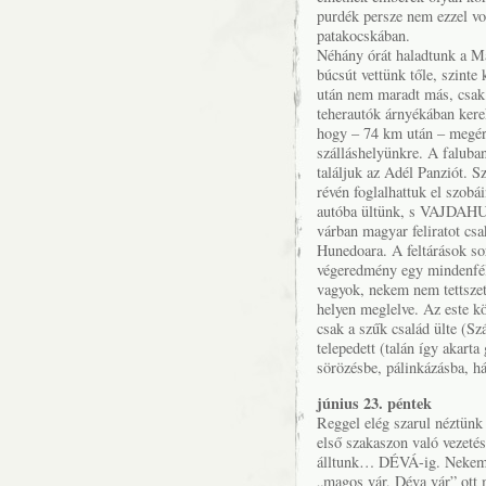
purdék persze nem ezzel vo
patakocskában.
Néhány órát haladtunk a M
búcsút vettünk tőle, szinte
után nem maradt más, csak a
teherautók árnyékában kere
hogy – 74 km után – me
szálláshelyünkre. A faluba
találjuk az Adél Panziót. S
révén foglalhattuk el szobá
autóba ültünk, s VAJDAHUN
várban magyar feliratot csa
Hunedoara. A feltárások sor
végeredmény egy mindenféle
vagyok, nekem nem tettszet
helyen meglelve. Az este kö
csak a szűk család ülte (Sz
telepedett (talán így akarta
sörözésbe, pálinkázásba, h
június 23. péntek
Reggel elég szarul néztünk 
első szakaszon való vezeté
álltunk… DÉVÁ-ig. Nekem 
„magos vár, Déva vár” ott 