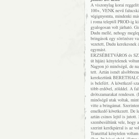
A viszonylag korai reggeli
100+, VENK nevű falucskái
végignyomta, mindenki m
i roma teleptől PROD-ig kis
gyalogosan volt járható. Gi
Dudu mellé, nehogy meglepj
bringások egy sörözésre val
vezetett, Dudu kerekesnek 
egymást.
ERZSÉBETVÁROS és SZÁSZ
út hiján) kénytelenek voltu
Nagyon jó minőségű, de nag
tett. Aztán ismét alsóbbre
kerekeztünk BERETHALOM-i
is belefért. A következő 
több erdővel, zölddel. A fal
drótszamarakat rendesen. (E
minőségű utak voltak, mint
vitte a bringámat. Szerint
emelkedő következett. De l
aztán csinos lejtő is jut
szembesültünk vele, hogy a 
szerint kerékpárral is az vo
Tranzittal kénytelen volt
őket. Itt kései ebéd, illetv