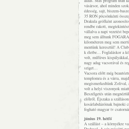
áldás. Más program után kel
vásársor, ahol minden szok
édesség, sajt, biszem-baszo
35 RON pöcsönkénti összegé
Drakula grófként azonosíto
rendbe rakott, megtekintés
vállalva a napi vezetést be
meg sem álltunk FOGARAS-i
kilométeren meg sem mertün
mentünk keresztül! A Club 
k életbe… Foglaláskor a kö
volt, műfüves kispályákkal,
nagy adag vacsorával és reg
sziget…
Vacsora előtt még beautóztu
templomra és a várra, majd
megismerkedtünk Zolival, az
volt a helyi viszonyok miat
Beszélgetés után megnéztük 
előlről. Éjszaka a szállás
kosárlabdázóinak bajnoki c
fogható magyar tv csatornán
június 19. hétfő
A szállást – a környékre va
Duduval. A vár mögötti par