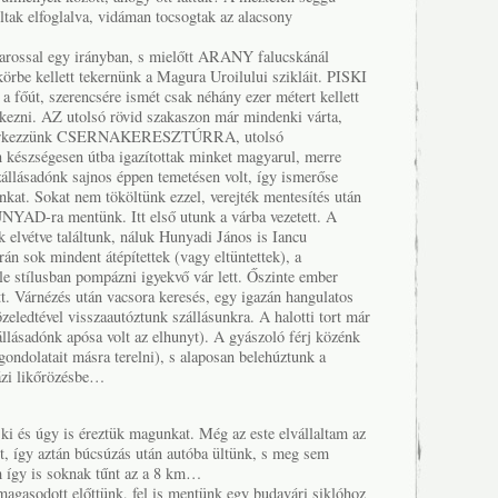
ltak elfoglalva, vidáman tocsogtak az alacsony
arossal egy irányban, s mielőtt ARANY falucskánál
 körbe kellett tekernünk a Magura Uroilului szikláit. PISKI
 főút, szerencsére ismét csak néhány ezer métert kellett
kezni. AZ utolsó rövid szakaszon már mindenki várta,
gérkezzünk CSERNAKERESZTÚRRA, utolsó
n készségesen útba igazítottak minket magyarul, merre
zállásadónk sajnos éppen temetésen volt, így ismerőse
inkat. Sokat nem tököltünk ezzel, verejték mentesítés után
YAD-ra mentünk. Itt első utunk a várba vezetett. A
k elvétve találtunk, náluk Hunyadi János is Iancu
án sok mindent átépítettek (vagy eltüntettek), a
 stílusban pompázni igyekvő vár lett. Őszinte ember
t. Várnézés után vacsora keresés, egy igazán hangulatos
zeledtével visszaautóztunk szállásunkra. A halotti tort már
állásadónk apósa volt az elhunyt). A gyászoló férj közénk
 gondolatait másra terelni), s alaposan belehúztunk a
ázi likőrözésbe…
ki és úgy is éreztük magunkat. Még az este elvállaltam az
st, így aztán búcsúzás után autóba ültünk, s meg sem
így is soknak tűnt az a 8 km…
magasodott előttünk, fel is mentünk egy budavári siklóhoz