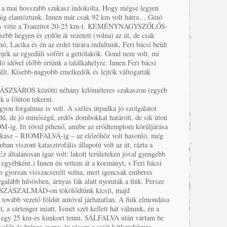
t a mai hosszabb szakasz indokolta. Hogy mégse legyen
g elautóztunk. Innen már csak 92 km volt hátra… Ginó
ás vitte a Tranzitot 20-25 km-t. KEMÉNYNAGYSZŐLŐS-
ebb hegyen és erdőn át vezetett (volna) az út, de csak
nó, Lacika és én az erdei túrára indultunk, Feri bácsi beült
ék az egyedüli sofőrt a gettólakók. Gond nem volt, mi
ó idővel előbb értünk a találkahelyre. Innen Feri bácsi
állt. Kisebb-nagyobb emelkedők és lejtők váltogatták
SÁROS közötti néhány kilóméteres szakaszon (egyéb
nk a főúton tekerni.
yon forgalmas is volt. A széles útpadka jó szolgálatot
ndű, de jó minőségű, erdős dombokkal határolt, de sík úton
g. Itt rövid pihenő, amibe az erődtemplom körüljárása
szakasz – RIOMFALVÁ-ig – az előzőhöz volt hasonló, még
uban viszont katasztrofális állapotú volt az út, rázta a
z általánosan igaz volt: lakott területeken jóval gyengébb
 egyébként.) Innen én vettem át a kormányt, s Feri bácsi
em gyorsan visszacserélt volna, mert igencsak emberes
egalább hűvösben, árnyas fák alatt nyomták a fiúk. Persze
ott. SZÁSZALMÁD-on tökölődtünk kicsit, majd
tovább vezető földút autóval járhatatlan. A fiúk elmondása
lt, a sártenger miatt. Ismét szét kellett hát válnunk, én a
am egy 25 km-es kunkort tenni. SÁLFALVA után vártam be
e sofőr és bringa csere: én vissza a saját kétkerekümre,