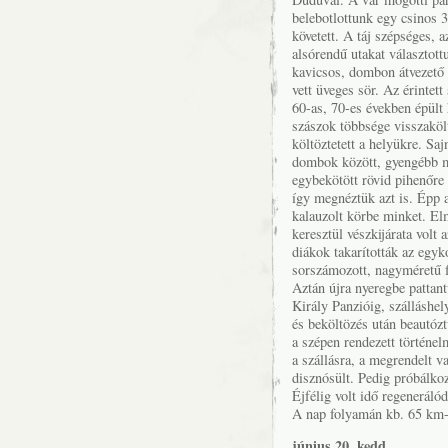
belebotlottunk egy csinos 
követett. A táj szépséges, 
alsórendű utakat választ
kavicsos, dombon átvezető sz
vett üveges sör. Az érintet
60-as, 70-es években épült 
szászok többsége visszakö
költöztetett a helyükre. Sa
dombok között, gyengébb 
egybekötött rövid pihenőre
így megnéztük azt is. Épp 
kalauzolt körbe minket. El
keresztül vészkijárata vol
diákok takarították az egyk
sorszámozott, nagyméretű f
Aztán újra nyeregbe patta
Király Panzióig, szálláshe
és beköltözés után beautó
a szépen rendezett történe
a szállásra, a megrendelt v
disznósült. Pedig próbálko
Éjfélig volt idő regenerálód
A nap folyamán kb. 65 km-t
június 20. kedd