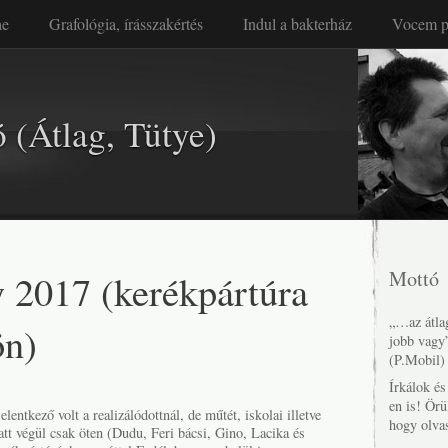
ae
Grafológia, írásszakértés
Indul a bakterház
Vocem p
 (Átlag, Tütye)
 2017 (kerékpártúra
Mottó
„…az átlag
ön)
jobb vagy
(P.Mobil)
Írkálok é
en is! Örü
elentkező volt a realizálódottnál, de műtét, iskolai illetve
hogy olva
tt végül csak öten (Dudu, Feri bácsi, Gino, Lacika és