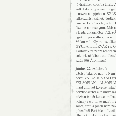
jó érzékkel kocsiba ültek
volt. Pihenő gyanánt megné
tettszett a legjobban. SZÁ
felkészülési szünet. Tudtuk
emelkedő, a túra legneheze
őszinte a mosolyom. Már az
a Ledera Panzióba. FELSŐPI
egykori parasztház, zárkózo
86 km volt. Gyors tisztálko
GYULAFEHÉRVÁR-ra. Gyorsk
Költöttek rá pénzt rendesen,
sok-sok téblábolt ott, élet
aztán jött Álommanó.
június 22. csütörtök
Utolsó tekerős nap… Nem h
nézni VAJDAHUNYAD várát.
FELSŐPIÁN – ALSÓPIÁN –
majd a folyót követve halad
dombocskától eltekintve las
közben ismét koncentrálhatt
néhány szép folyó menti li
sörét, amit a jónak nem n
pihenőnél Feri bácsit Lacik
élhetnek emberek olyan kör