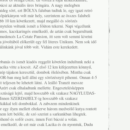
bácsi az aktuális üres bringára. A nagy melegben
ideg sört, ezt BÓLYA faluban tudtuk le, egy igazi retró
őpárkányon volt már hely, szerintem az összes falubeli
sabb 10 km következett, majd megálló és sörözés
elen voltunk ismét a főúton tekerni. Napi végcélunk
ttomos, kacskaringós emelkedő, de aztán csak begurultunk
dencés La Cetate Pansion, itt sem volt semmi kivetni
a jóvoltából előkerült egy fél literes Unikum. Nem sok idő
pálinkánk jóval több volt. Vidám este kerekedett.
banás és ismét kiadós reggelit követően indultunk neki a
cika vitte a kocsit. AZ első 12 km kifejezetten könnyű,
 szép tájakon keresztül, dombok ölelésében. Mintha csak
R-ban meg kell állni egy sörözésnyit pihenni. Onnan 4-5
teljesen be lehetett látni. A leálló Tranzit messze
 Azért csak elhaladtunk mellette. Engesztelésképpen
osszúságú lejtő, majd hosszabb sík szakasz NAGYLUDAS-
nk. Innen SZERDAHELY-ig hosszabb sík szakasz
irkákkal teli dombokkal. A zabszem mindenkinek
r egy ilyen mellett eltekerve három medveölő kutya rontott
nem lett belőle, de szó szerint a sarkunkban lihegtek.
nő és sofőr csere, innen Feri bácsié a volán.
elkedő, de ezt már csak Lacika és én nyomtuk, Dudu