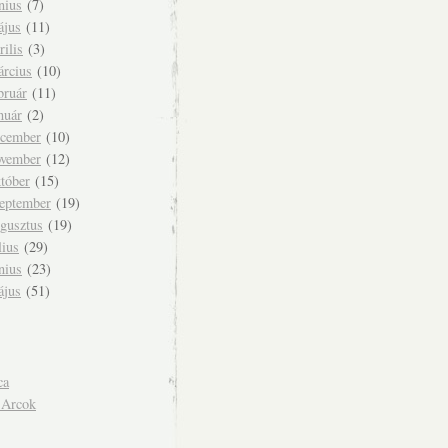
nius
(7)
ájus
(11)
rilis
(3)
árcius
(10)
bruár
(11)
nuár
(2)
ecember
(10)
ovember
(12)
tóber
(15)
zeptember
(19)
ugusztus
(19)
lius
(29)
nius
(23)
ájus
(51)
ca
 Arcok