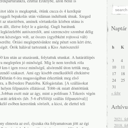
rékpártúránkra, ezúttal Erdélybe, azon belül is
sitot idén is megkaptuk, ötünk cucca és 4 kerékpár
 reggeli bepakolás után vidáman indultunk útnak. Szeged
ett az utastérben, aminek sörtankolás közben utána is
állt, illetve folyt le a gázolaj. Gugli barátunk
Naptár
 legközelebbi autószerelőt, ami szerencsére szombat délig
n készséges volt, az összes (egyébként rojtossá vált)
serélte. Óriási meglepetésünkre még pénzt sem kért érte,
h
K
égét. Örök hálával tartozunk a Kiss Autószerelő
 km után az utazásunk, folytattuk utunkat. A határátlépés
3
4
ya meglepően jó minőségű. Míg le nem tereltek róla
10
11
60 km-t igen rossz minőségű, alsórendű úton tettük meg,
zendő szakaszt. Ami egy kisebb emelkedőtől eltekintve
17
18
. Délután 6 óra magasságában érkeztünk meg első
24
25
, a Belvedere Panzióba. Kifogástalan. [A szállásokat
31
b helyen félpanziós ellátással. Több ok miatt döntöttünk
« febr
.Jobban esett már az ágy, mint a polifoam 3.Tekerés végén
ráti árfekvés (kb. 5-6 eFt/fő/éji szállás félpanzióval)]
élő esőben kerestünk sörözőt, a kicsi, de élettel teli
Arhív
2021. fe
ny elmosta az eső, éjszaka óta folyamatosan jött az égi
2018. fe