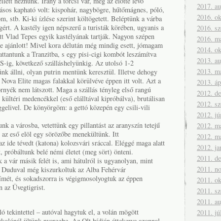
lett néznünk. Irány a törcsi vár, meg az előtte levő
2017. a
ásos kapható volt: kispohár, nagybögre, hűtőmágnes, póló,
2016. ok
m, stb. Ki-ki ízlése szerint költögetett. Beléptünk a várba
rt. A kastély igen népszerű a turisták körében, ugyanis a
2016. s
tt Vlad Tepes egyik kastélyának tartják. Nagyon szépen
2016. m
re ajánlott! Mivel kora délután még mindig esett, jómagam
2014. ok
pattantunk a Tranzitba, s egy pisi-cigi kombót leszámítva
2013. a
g, következő szálláshelyünkig. Az utolsó 1-2
2013. m
k állni, olyan putrin mentünk keresztül. Illetve dehogy
Nova Elite magas falakkal körülvéve éppen itt volt. Azt a
2013. áp
rnyék nem látszott. Maga a szállás tényleg első rangú
2012. d
 kültéri medencékkel (eső elálltával kipróbálva), brutálisan
2012. s
gelivel. De könyörgöm: a gettó közepén egy csili-vili
2012. jú
nk a városba, vetettünk egy pillantást az aranyszín tetejű
2012. m
 az eső elöl egy sörözőbe menekültünk. Itt
2012. m
 ide tévedt (katona) kolozsvári sráccal. Eléggé maga alatt
2012. ja
t, próbáltunk belé némi életet (meg sört) önteni.
2011. d
a vár másik felét is, ami hátulról is ugyanolyan, mint
2011. n
on Duduval még kiszurkoltuk az Alba Fehérvár
ímét, és sokadszorra is végigmosolyogtuk az éppen
2011. ok
 az Üvegtigrist.
2011. s
2011. a
ló tekintettel – autóval hagytuk el, a volán mögött
2011. jú
kolónál ültünk nyeregbe. Az Olt hídján áttekerve azonnal