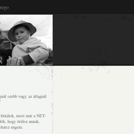
rego
nál szebb vagy, az átlagnál
”
s firkálok, most már a NET-
lök, hogy örülsz annak,
shatsz engem.