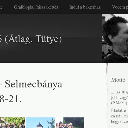
ae
Grafológia, írásszakértés
Indul a bakterház
Vocem p
 (Átlag, Tütye)
 Selmecbánya
Mottó
„…az átlag
8-21.
jobb vagy
(P.Mobil)
Írkálok é
en is! Örü
hogy olva