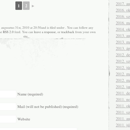
2017. a
1
2
►
2016. ok
2016. s
2016. m
 augusztus 31st, 2010 at 20:50and is filed under . You can follow any
2014. ok
the
RSS 2.0
feed. You can
leave a response
, or
trackback
from your own
2013. a
site.
2013. m
2013. áp
2012. d
2012. s
2012. jú
2012. m
2012. m
2012. ja
2011. d
Name (required)
2011. n
2011. ok
Mail (will not be published) (required)
2011. s
2011. a
Website
2011. jú