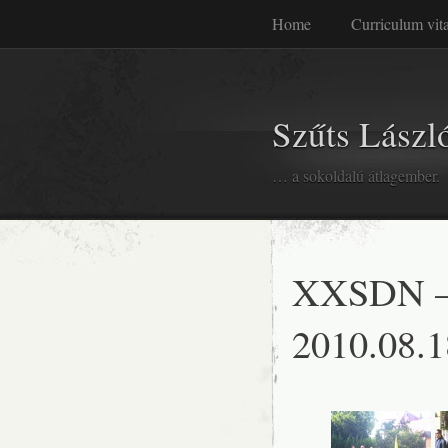
Home
Curriculum vit
Szűts László
… a sokoldalú átlagember.
XXSDN –
2010.08.1