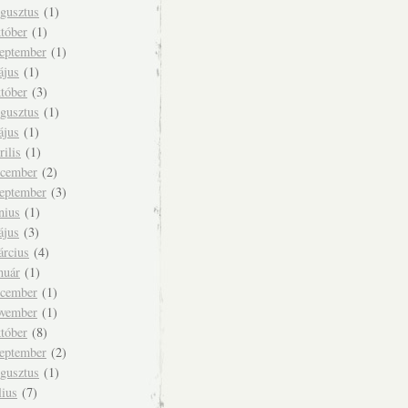
ugusztus
(1)
tóber
(1)
zeptember
(1)
ájus
(1)
tóber
(3)
ugusztus
(1)
ájus
(1)
rilis
(1)
ecember
(2)
zeptember
(3)
nius
(1)
ájus
(3)
árcius
(4)
nuár
(1)
ecember
(1)
ovember
(1)
tóber
(8)
zeptember
(2)
ugusztus
(1)
lius
(7)