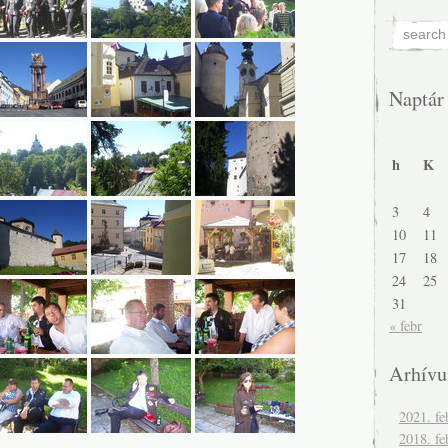
Naptár
h
K
3
4
10
11
17
18
24
25
31
« febr
Arhív
2021. fe
2018. fe