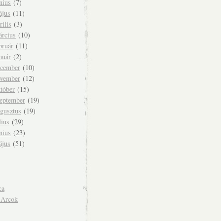
nius
(7)
ájus
(11)
rilis
(3)
árcius
(10)
bruár
(11)
nuár
(2)
ecember
(10)
ovember
(12)
tóber
(15)
zeptember
(19)
ugusztus
(19)
lius
(29)
nius
(23)
ájus
(51)
ca
 Arcok