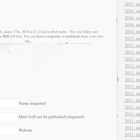
2017. a
2016. ok
2016. s
2016. m
2014. ok
ő, május 17th, 2010 at 21:21and is filed under . You can follow any
the
RSS 2.0
feed. You can
leave a response
, or
trackback
from your own
2013. a
site.
2013. m
2013. áp
2012. d
2012. s
2012. jú
2012. m
2012. m
2012. ja
2011. d
Name (required)
2011. n
2011. ok
Mail (will not be published) (required)
2011. s
2011. a
Website
2011. jú