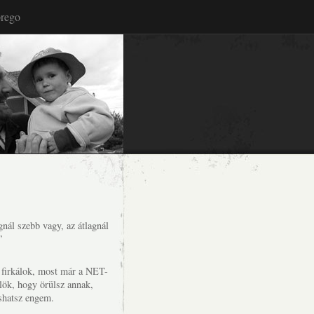
rego
nál szebb vagy, az átlagnál
”
s firkálok, most már a NET-
lök, hogy örülsz annak,
shatsz engem.