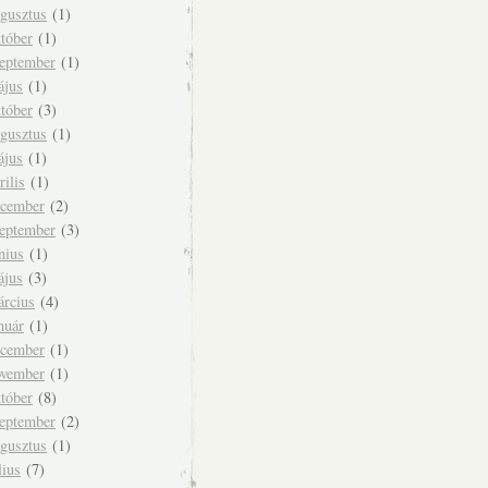
ugusztus
(1)
tóber
(1)
zeptember
(1)
ájus
(1)
tóber
(3)
ugusztus
(1)
ájus
(1)
rilis
(1)
ecember
(2)
zeptember
(3)
nius
(1)
ájus
(3)
árcius
(4)
nuár
(1)
ecember
(1)
ovember
(1)
tóber
(8)
zeptember
(2)
ugusztus
(1)
lius
(7)