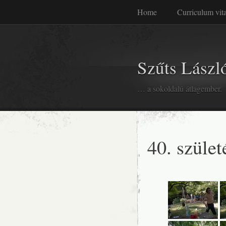
Home
Curriculum vit
Szűts László
… a sokoldalú átlagember.
40. szüle