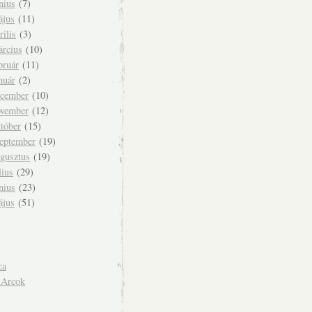
nius
(7)
ájus
(11)
rilis
(3)
árcius
(10)
bruár
(11)
nuár
(2)
ecember
(10)
ovember
(12)
tóber
(15)
zeptember
(19)
ugusztus
(19)
lius
(29)
nius
(23)
ájus
(51)
ca
 Arcok