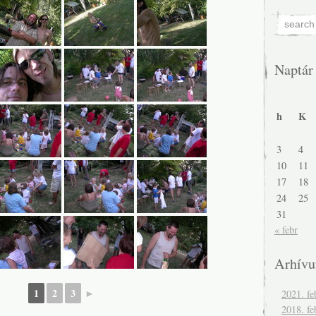
Naptár
h
K
3
4
10
11
17
18
24
25
31
« febr
Arhív
1
2
3
►
2021. fe
2018. fe