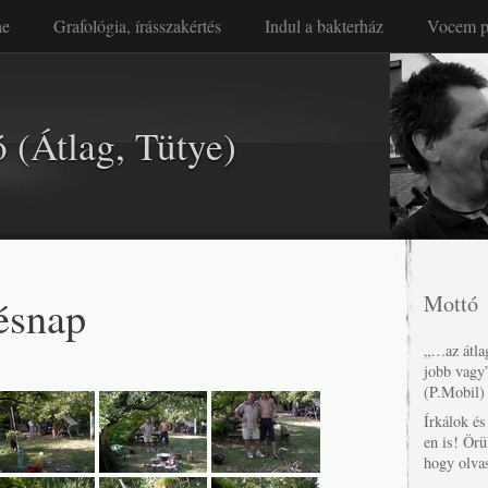
ae
Grafológia, írásszakértés
Indul a bakterház
Vocem p
 (Átlag, Tütye)
tésnap
Mottó
„…az átlag
jobb vagy
(P.Mobil)
Írkálok é
en is! Örü
hogy olva