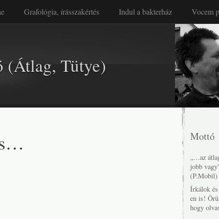
ae
Grafológia, írásszakértés
Indul a bakterház
Vocem p
 (Átlag, Tütye)
cs…
Mottó
„…az átlag
jobb vagy
(P.Mobil)
Írkálok é
en is! Örü
hogy olva