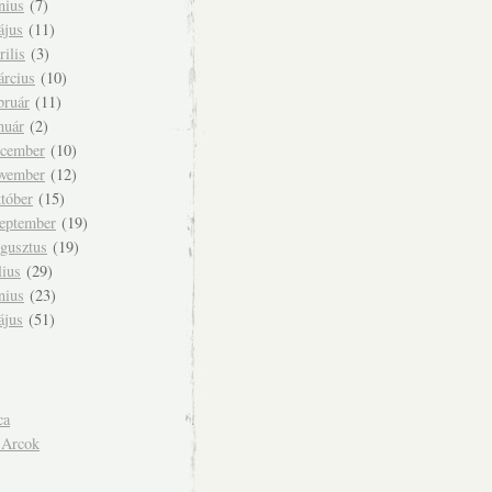
nius
(7)
ájus
(11)
rilis
(3)
árcius
(10)
bruár
(11)
nuár
(2)
ecember
(10)
ovember
(12)
tóber
(15)
zeptember
(19)
ugusztus
(19)
lius
(29)
nius
(23)
ájus
(51)
ca
 Arcok