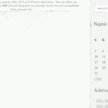
a, március 28th, 2012 at 22:07and is filed under . You can follow any
the
RSS 2.0
feed. Responses are currently closed, but you can
trackback
from your own site.
Naptár
h
K
3
4
10
11
17
18
24
25
31
« febr
Arhív
2021. fe
2018. fe