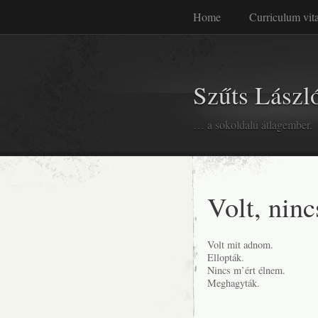
Home
Curriculum vit
Szűts László
… a sokoldalú átlagember.
Volt, nin
Volt mit adnom.
Ellopták.
Nincs m’ért élnem.
Meghagyták.