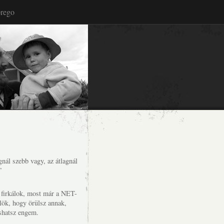
rego
nál szebb vagy, az átlagnál
”
s firkálok, most már a NET-
lök, hogy örülsz annak,
shatsz engem.