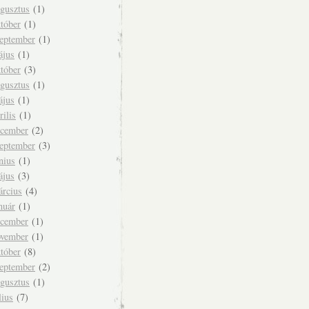
ugusztus
(1)
tóber
(1)
zeptember
(1)
ájus
(1)
tóber
(3)
ugusztus
(1)
ájus
(1)
rilis
(1)
ecember
(2)
zeptember
(3)
nius
(1)
ájus
(3)
árcius
(4)
nuár
(1)
ecember
(1)
ovember
(1)
tóber
(8)
zeptember
(2)
ugusztus
(1)
lius
(7)