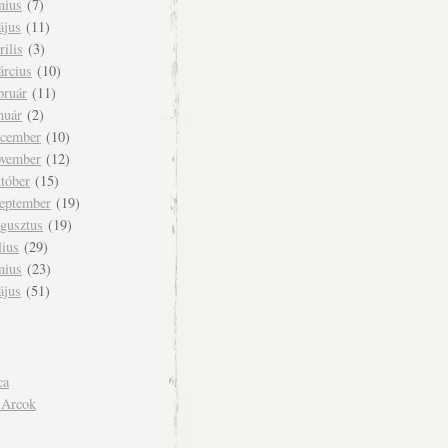
nius
(7)
ájus
(11)
rilis
(3)
árcius
(10)
bruár
(11)
nuár
(2)
ecember
(10)
ovember
(12)
tóber
(15)
zeptember
(19)
ugusztus
(19)
lius
(29)
nius
(23)
ájus
(51)
ca
 Arcok