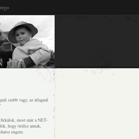
rego
nál szebb vagy, az átlagnál
”
s firkálok, most már a NET-
lök, hogy örülsz annak,
shatsz engem.