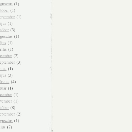
ugusztus
(1)
tóber
(1)
zeptember
(1)
ájus
(1)
tóber
(3)
ugusztus
(1)
ájus
(1)
rilis
(1)
ecember
(2)
zeptember
(3)
nius
(1)
ájus
(3)
árcius
(4)
nuár
(1)
ecember
(1)
ovember
(1)
tóber
(8)
zeptember
(2)
ugusztus
(1)
lius
(7)