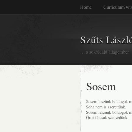
Home
Curriculum vit
Szűts László
… a sokoldalú átlagember.
Sosem
Sosem leszünk boldogok m
Soha nem is szerettünk.
Sosem leszünk boldogok m
Örökké csak szenvedünk.