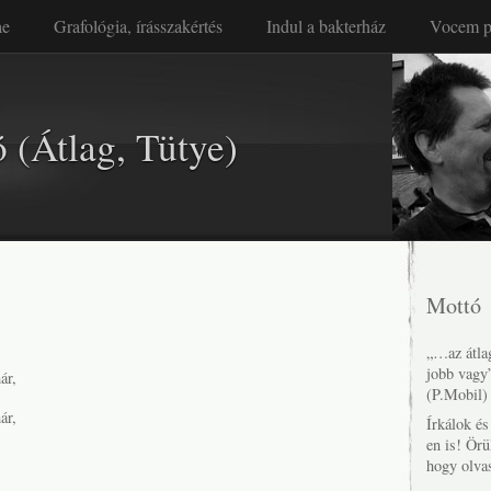
ae
Grafológia, írásszakértés
Indul a bakterház
Vocem p
 (Átlag, Tütye)
Mottó
„…az átlag
jobb vagy
ár,
(P.Mobil)
ár,
Írkálok é
en is! Örü
hogy olva