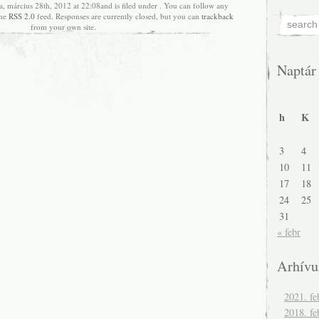
a, március 28th, 2012 at 22:08and is filed under . You can follow any
the
RSS 2.0
feed. Responses are currently closed, but you can
trackback
from your own site.
Naptár
h
K
3
4
10
11
17
18
24
25
31
« febr
Arhív
2021. fe
2018. fe