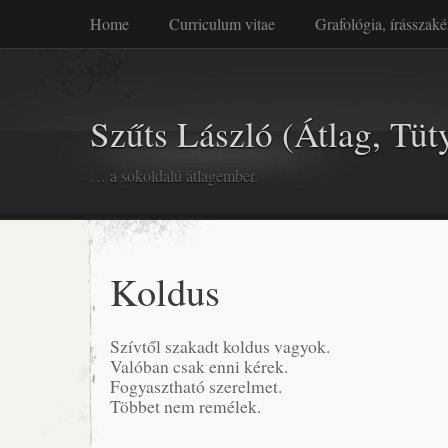
Home
Curriculum vitae
Grafológia, írásszaké
Szűts László (Átlag, Tüt
… a sokoldalú átlagember.
Koldus
Szívtől szakadt koldus vagyok.
Valóban csak enni kérek.
Fogyasztható szerelmet.
Többet nem remélek.