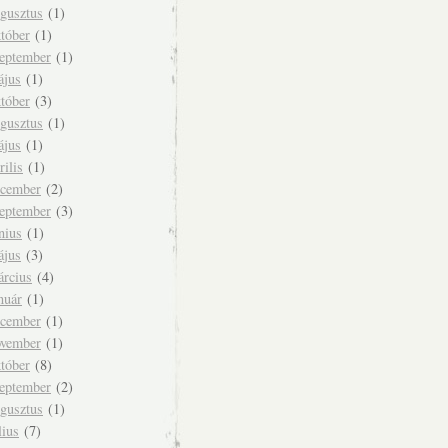
ugusztus
(1)
tóber
(1)
zeptember
(1)
ájus
(1)
tóber
(3)
ugusztus
(1)
ájus
(1)
rilis
(1)
ecember
(2)
zeptember
(3)
nius
(1)
ájus
(3)
árcius
(4)
nuár
(1)
ecember
(1)
ovember
(1)
tóber
(8)
zeptember
(2)
ugusztus
(1)
lius
(7)