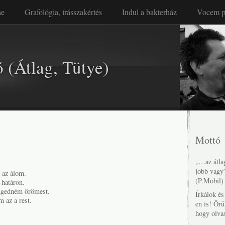
ae
Grafológia, írásszakértés
Indul a bakterház
Vocem p
 (Átlag, Tütye)
s
Mottó
„…az átlag
jobb vagy
l az álom.
(P.Mobil)
-határon.
engedném örömest.
Írkálok é
m az a rest.
en is! Örü
hogy olva