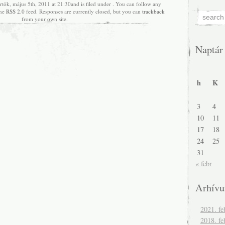
rtök, május 5th, 2011 at 21:30and is filed under . You can follow any
the
RSS 2.0
feed. Responses are currently closed, but you can
trackback
from your own site.
Naptár
h
K
3
4
10
11
17
18
24
25
31
« febr
Arhív
2021. fe
2018. fe