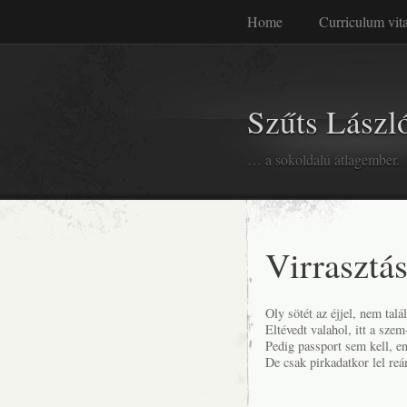
Home
Curriculum vit
Szűts László
… a sokoldalú átlagember.
Virrasztá
Oly sötét az éjjel, nem talá
Eltévedt valahol, itt a szem
Pedig passport sem kell, 
De csak pirkadatkor lel reá