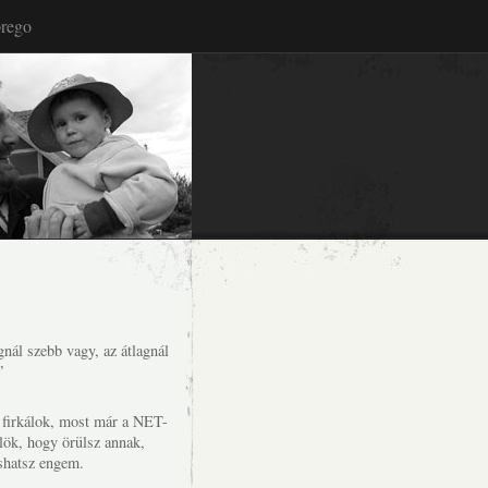
rego
nál szebb vagy, az átlagnál
”
s firkálok, most már a NET-
lök, hogy örülsz annak,
shatsz engem.