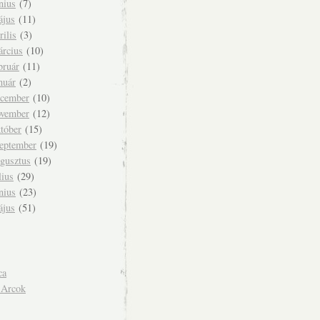
nius
(7)
ájus
(11)
rilis
(3)
árcius
(10)
bruár
(11)
nuár
(2)
ecember
(10)
ovember
(12)
tóber
(15)
zeptember
(19)
ugusztus
(19)
lius
(29)
nius
(23)
ájus
(51)
ca
 Arcok