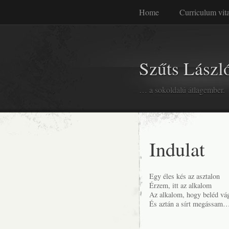
Home
Curriculum vit
Szűts László
… a sokoldalú átlagember.
Indulat
Egy éles kés az asztalon
Érzem, itt az alkalom
Az alkalom, hogy beléd vá
És aztán a sírt megássam