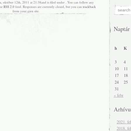
a, október 12th, 2011 at 21:38and is filed under . You can follow any
the
RSS 2.0
feed. Responses are currently closed, but you can
trackback
from your own site.
Naptár
h
K
3
4
10
11
17
18
24
25
31
« febr
Arhív
2021. fe
2018. fe