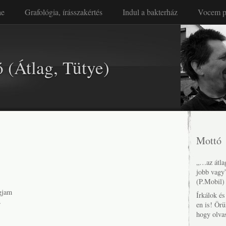
ae
Grafológia, írásszakértés
Indul a bakterház
Vocem p
 (Átlag, Tütye)
Mottó
„…az átlag
jobb vagy
(P.Mobil)
gjam
Írkálok é
…
en is! Örü
hogy olva