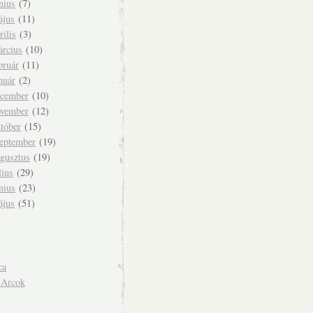
nius
(7)
ájus
(11)
rilis
(3)
árcius
(10)
bruár
(11)
nuár
(2)
ecember
(10)
ovember
(12)
tóber
(15)
zeptember
(19)
ugusztus
(19)
lius
(29)
nius
(23)
ájus
(51)
ca
 Arcok