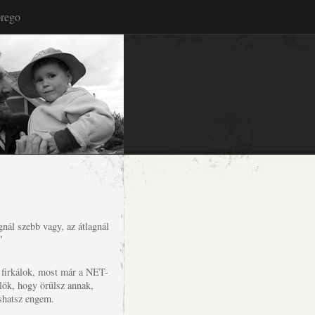
rego
nál szebb vagy, az átlagnál
”
s firkálok, most már a NET-
lök, hogy örülsz annak,
shatsz engem.