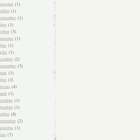
ugusztus
(1)
tóber
(1)
zeptember
(1)
ájus
(1)
tóber
(3)
ugusztus
(1)
ájus
(1)
rilis
(1)
ecember
(2)
zeptember
(3)
nius
(1)
ájus
(3)
árcius
(4)
nuár
(1)
ecember
(1)
ovember
(1)
tóber
(8)
zeptember
(2)
ugusztus
(1)
lius
(7)