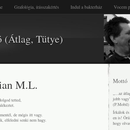
ae
Grafológia, írásszakértés
Indul a bakterház
Vocem p
 (Átlag, Tütye)
ian M.L.
Mottó
„…az átlag
jobb vagy
dolgod tetted,
(P.Mobil)
lékeztet.
Írkálok é
mentél, de mégis itt vagy.
en is! Örü
, elfeledni senki nem hagy.
hogy olva