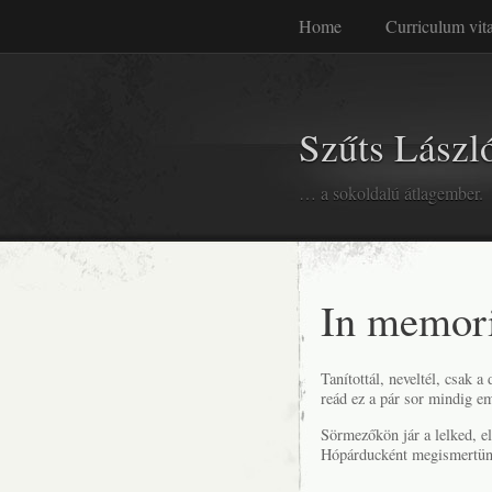
Home
Curriculum vit
Szűts László
… a sokoldalú átlagember.
In memor
Tanítottál, neveltél, csak a 
reád ez a pár sor mindig em
Sörmezőkön jár a lelked, el
Hópárducként megismertünk