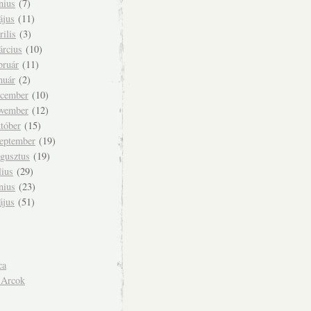
nius
(7)
ájus
(11)
rilis
(3)
árcius
(10)
bruár
(11)
nuár
(2)
ecember
(10)
ovember
(12)
tóber
(15)
zeptember
(19)
ugusztus
(19)
lius
(29)
nius
(23)
ájus
(51)
ca
 Arcok