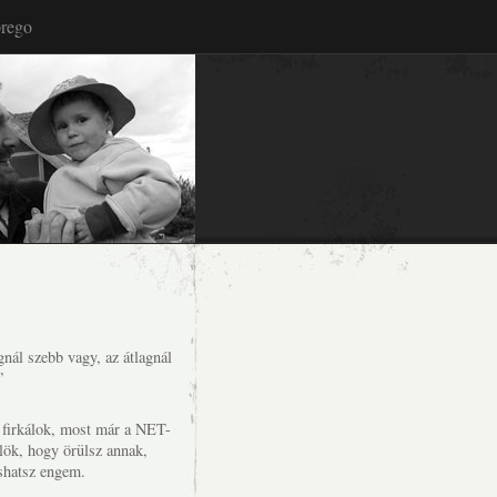
rego
nál szebb vagy, az átlagnál
”
s firkálok, most már a NET-
lök, hogy örülsz annak,
shatsz engem.