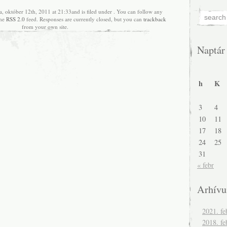
a, október 12th, 2011 at 21:33and is filed under . You can follow any
the
RSS 2.0
feed. Responses are currently closed, but you can
trackback
from your own site.
Naptár
h
K
3
4
10
11
17
18
24
25
31
« febr
Arhív
2021. fe
2018. fe