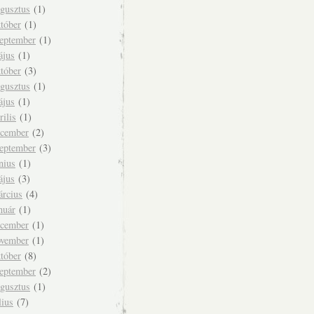
ugusztus
(1)
tóber
(1)
zeptember
(1)
ájus
(1)
tóber
(3)
ugusztus
(1)
ájus
(1)
rilis
(1)
ecember
(2)
zeptember
(3)
nius
(1)
ájus
(3)
árcius
(4)
nuár
(1)
ecember
(1)
ovember
(1)
tóber
(8)
zeptember
(2)
ugusztus
(1)
lius
(7)