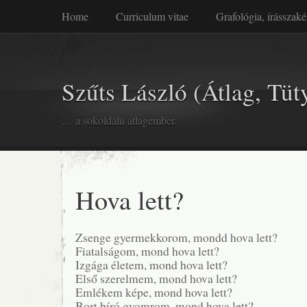
Home
Curriculum vitae
Grafológia, írásszaké
Szűts László (Átlag, Tüt
… a sokoldalú átlagember.
Hova lett?
Zsenge gyermekkorom, mondd hova lett?
Fiatalságom, mond hova lett?
Izgága életem, mond hova lett?
Első szerelmem, mond hova lett?
Emlékem képe, mond hova lett?
Bort bíró gyomrom, mond hova lett?