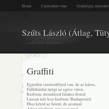
Home
Curriculum vitae
Grafológia, írásszaké
Szűts László (Átlag, Tüt
… a sokoldalú átlagember.
Graffiti
Egyetlen szenvedélyed van, de az káros,
Falfirkáidat nyögi az egész város.
Kedvenc mondásod falakra fested
Lassan tele lesz kedvenc Budapested.
Hisz kéred az Istent, de azonnal
Adjon türelmet, egy vagonnal.