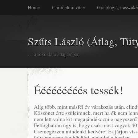
Home
Curriculum vitae
Grafológia, írásszaké
Szűts László (Átlag, Tüt
… a sokoldalú átlagember.
Ééééééééés tessék!
Alig több, mint másfél év várakozás után, elin
Köszönet érte szüleimnek, mert ha ők nem lenn
nem lett volna kit megajándékozni e nagyszerű
Felfoghatom úgy is, hogy csak most vagyok 40
Csemegézzen mindenki kedvére! És járjon viss
folyamatosan fog bővülni, alakulni a honlap.