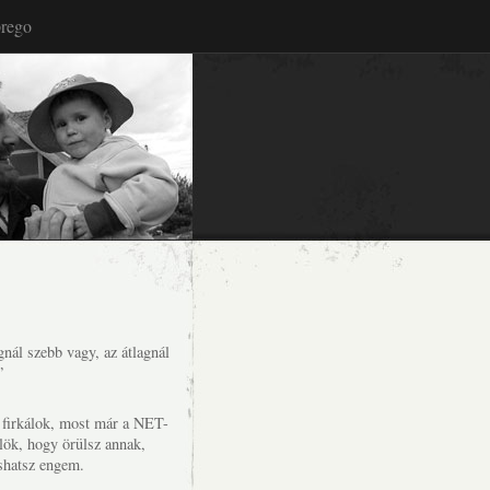
rego
nál szebb vagy, az átlagnál
”
s firkálok, most már a NET-
lök, hogy örülsz annak,
shatsz engem.