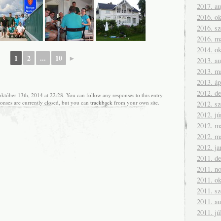
2017. a
2016. ok
2016. s
2016. m
2014. ok
1
2
...
10
►
2013. a
2013. m
2013. áp
2012. d
október 13th, 2014 at 22:28. You can follow any responses to this entry
onses are currently closed, but you can
trackback
from your own site.
2012. s
2012. jú
2012. m
2012. m
2012. ja
2011. d
2011. n
2011. ok
2011. s
2011. a
2011. jú