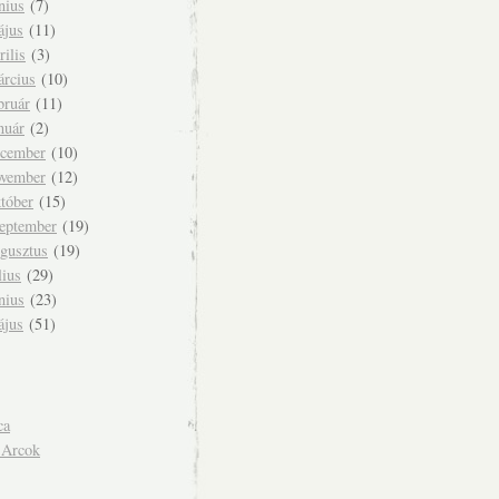
nius
(7)
ájus
(11)
rilis
(3)
árcius
(10)
bruár
(11)
nuár
(2)
ecember
(10)
ovember
(12)
tóber
(15)
zeptember
(19)
ugusztus
(19)
lius
(29)
nius
(23)
ájus
(51)
ca
 Arcok