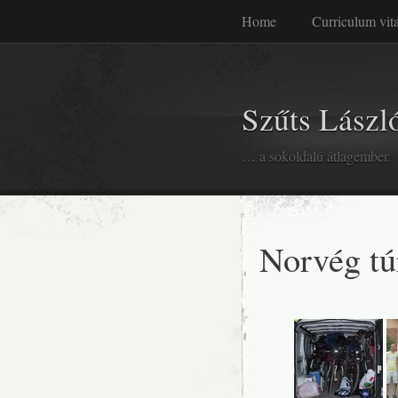
Home
Curriculum vit
Szűts László
… a sokoldalú átlagember.
Norvég tú