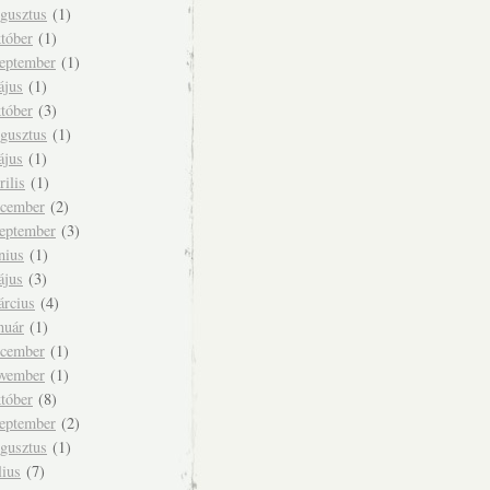
ugusztus
(1)
tóber
(1)
zeptember
(1)
ájus
(1)
tóber
(3)
ugusztus
(1)
ájus
(1)
rilis
(1)
ecember
(2)
zeptember
(3)
nius
(1)
ájus
(3)
árcius
(4)
nuár
(1)
ecember
(1)
ovember
(1)
tóber
(8)
zeptember
(2)
ugusztus
(1)
lius
(7)