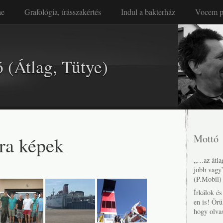
ae
Grafológia, írásszakértés
Indul a bakterház
Vocem p
 (Átlag, Tütye)
ra képek
Mottó
„…az átlag
jobb vagy
(P.Mobil)
Írkálok é
en is! Örü
hogy olva