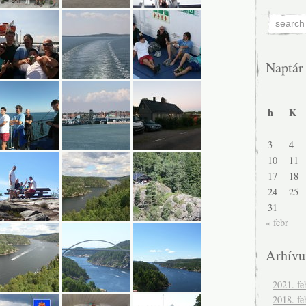
Naptár
h
K
3
4
10
11
17
18
24
25
31
« febr
Arhív
2021. fe
2018. fe