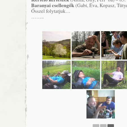
Baranyai csellengők
(Gabi, Éva, Kopasz, Tütye
Ősszel folytatjuk…
……..