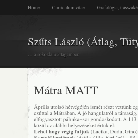
Home
Curriculum vitae
Grafológia, írásszaké
Szűts László (Átlag, Tüt
… a sokoldalú átlagember.
Mátra MATT
Április utolsó hétvégéjén ismét részt vettünk eg
ezúttal a Mátrában. A jó hangulatról a társaság, 
elfogyasztott pálinka+sör gondoskodott. A 113 
közül az alábbi helyezéseket értük el:
Lehet hogy végig futjuk
(Lacika, Dudu, Gino)
Kertelő kertészek
(Attila, Olly, Feri ‘bá) – 83.