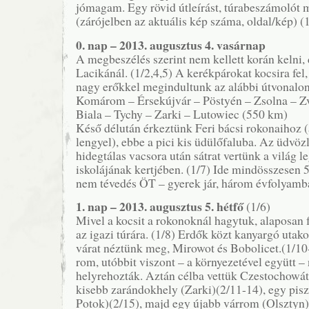
jómagam. Egy rövid útleírást, túrabeszámolót m
(zárójelben az aktuális kép száma, oldal/kép) (
0. nap – 2013. augusztus 4. vasárnap
A megbeszélés szerint nem kellett korán kelni, 
Lacikánál. (1/2,4,5) A kerékpárokat kocsira fel
nagy erőkkel megindultunk az alábbi útvonalon
Komárom – Érsekújvár – Pöstyén – Zsolna – Z
Biala – Tychy – Zarki – Lutowiec (550 km)
Késő délután érkeztünk Feri bácsi rokonaihoz 
lengyel), ebbe a pici kis üdülőfaluba. Az üdvözl
hidegtálas vacsora után sátrat vertünk a világ 
iskolájának kertjében. (1/7) Ide mindösszesen 5
nem tévedés ÖT – gyerek jár, három évfolyamb
1. nap – 2013. augusztus 5. hétfő
(1/6)
Mivel a kocsit a rokonoknál hagytuk, alaposan 
az igazi túrára. (1/8) Erdők közt kanyargó utako
várat néztünk meg, Mirowot és Bobolicet.(1/10
rom, utóbbit viszont – a környezetével együtt 
helyrehozták. Aztán célba vettük Czestochowá
kisebb zarándokhely (Zarki)(2/11-14), egy pisz
Potok)(2/15), majd egy újabb várrom (Olsztyn)