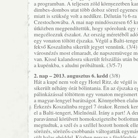
a programban. A teljesen zöld környezetben ka
dimbes-dombos utat több doboz sörrel egyenesí
miatt is szükség volt a nedűkre. Délután ½ 6-ra
Czestochowába. A mai nap mindösszesen 65 km
útközben megpendítettük, hogy spórolunk egy sá
megcélozzuk északot. Az ország méretéből adó
egy vonaton töltött éjszaka. Végül a Balti-ten
fekvő Koszalinba sikerült jegyet vennünk. (3/4
városnézés most elmaradt, de napszemüvege 
van. Kissé kalandosra sikerült felszállás után 
a kupénkba, s aludni próbáltunk. (3/5-7)
2. nap – 2013. augusztus 6. kedd
(3/8)
Hát a kupé nem volt egy Hotel Ritz, de végül i
sikerült néhány órát bólintania. Én az éjszaka e
pálinkázással töltöttem egy vonaton megismert f
a magyar-lengyel barátságot. Könnyebben elalu
Érkezés Koszalinba reggel 7 órakor. Remek ker
el a Balti-tengert, Mielnónál. Irány a part! A d
paravánnal körülvett homokszigeteibe botlottu
megtudtuk, a szél és a széllel hozott homok ell
sörözés, sörözős-csobbanás váltogatták egymást
sült halas ebéddel. Közben persze a fürdőruhás 