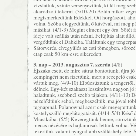
vizslattuk, szinte versenyeztünk, ki lát meg s
akaródzott tekerni. (3/10-20) Aztán mikor végr
megismerkedtünk Edekkel. Ott horgászott, ah
volna. Szóba elegyedtünk, ő kávéval, mi meg pá
másikat. (4/1-3) Megint elment egy óra. Sötét 
ideje volt szállás után nézni. Felújítás alatt áll
vergődtünk el Dabkiba. Találtunk egy tengerpart
Sátorverés, elvegyülés az esti tömegben, sörözé
etap csak 50 km-esre sikeredett.
3. nap – 2013. augusztus 7. szerda
(4/8)
Éjszaka esett, de mire sátrat bontottunk, újra jó 
kempingért nem fizettünk, mert a recepció csak
vártuk meg. (4/9-10) Elbúcsúztunk a tengertől, 
délnek. Egy-két szakaszt leszámítva nagyon jó
haladtunk, szebbnél szebb tájakon. (4/11-13) 
nézelődtünk sehol, megbeszéltük, ma jóval tö
tegnapinál. Polanownál azért csak megejtettünk
kastélyszálló meglátogatását. (4/14-5/4) Késő 
Miastkóba. (5/5) Keveregtünk benne, söröztünk
meccs nézésére is hajlamosak lettünk volna. Vé
tekertünk valami nyugodtabb szálláshely felé.