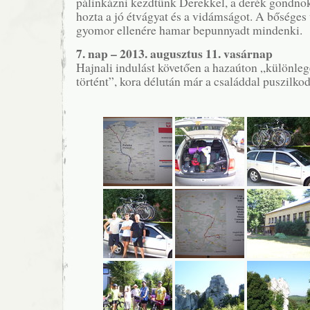
pálinkázni kezdtünk Derekkel, a derék gondnok
hozta a jó étvágyat és a vidámságot. A bőséges 
gyomor ellenére hamar bepunnyadt mindenki.
7. nap – 2013. augusztus 11. vasárnap
Hajnali indulást követően a hazaúton „különl
történt”, kora délután már a családdal puszilko