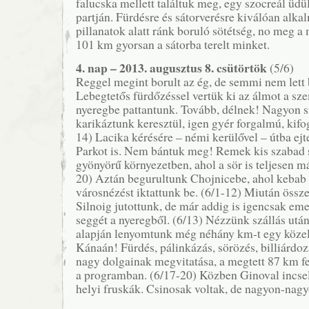
falucska mellett találtuk meg, egy szocreál üdül
partján. Fürdésre és sátorverésre kiválóan alka
pillanatok alatt ránk boruló sötétség, no meg a
101 km gyorsan a sátorba terelt minket.
4. nap – 2013. augusztus 8. csütörtök
(5/6)
Reggel megint borult az ég, de semmi nem lett b
Lebegtetős fürdőzéssel vertük ki az álmot a s
nyeregbe pattantunk. Tovább, délnek! Nagyon 
karikáztunk keresztül, igen gyér forgalmú, kifo
14) Lacika kérésére – némi kerülővel – útba ej
Parkot is. Nem bántuk meg! Remek kis szabad s
gyönyörű környezetben, ahol a sör is teljesen m
20) Aztán begurultunk Chojnicebe, ahol kebab e
városnézést iktattunk be. (6/1-12) Miután öss
Silnoig jutottunk, de már addig is igencsak em
seggét a nyeregből. (6/13) Nézzünk szállás utá
alapján lenyomtunk még néhány km-t egy közeli
Kánaán! Fürdés, pálinkázás, sörözés, billiárdozá
nagy dolgainak megvitatása, a megtett 87 km f
a programban. (6/17-20) Közben Ginoval incse
helyi fruskák. Csinosak voltak, de nagyon-nagyo