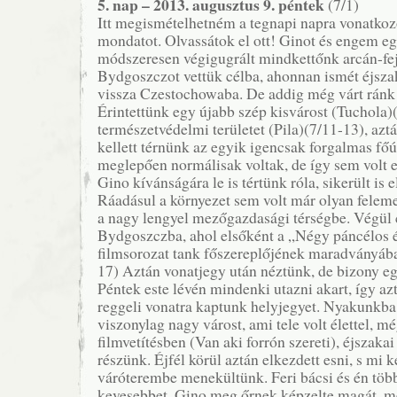
5. nap – 2013. augusztus 9. péntek
(7/1)
Itt megismételhetném a tegnapi napra vonatkoz
mondatot. Olvassátok el ott! Ginot és engem eg
módszeresen végigugrált mindkettőnk arcán-fej
Bydgoszczot vettük célba, ahonnan ismét éjszak
vissza Czestochowaba. De addig még várt ránk 
Érintettünk egy újabb szép kisvárost (Tuchola)
természetvédelmi területet (Pila)(7/11-13), az
kellett térnünk az egyik igencsak forgalmas főú
meglepően normálisak voltak, de így sem volt 
Gino kívánságára le is tértünk róla, sikerült is
Ráadásul a környezet sem volt már olyan felem
a nagy lengyel mezőgazdasági térségbe. Végül 
Bydgoszczba, ahol elsőként a „Négy páncélos é
filmsorozat tank főszereplőjének maradványába
17) Aztán vonatjegy után néztünk, de bizony eg
Péntek este lévén mindenki utazni akart, így a
reggeli vonatra kaptunk helyjegyet. Nyakunkba 
viszonylag nagy várost, ami tele volt élettel, mé
filmvetítésben (Van aki forrón szereti), éjszaka
részünk. Éjfél körül aztán elkezdett esni, s mi k
váróterembe menekültünk. Feri bácsi és én töb
kevesebbet, Gino meg őrnek képzelte magát, me