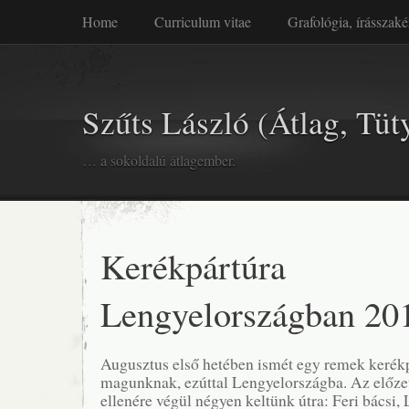
Home
Curriculum vitae
Grafológia, írásszaké
Szűts László (Átlag, Tüt
… a sokoldalú átlagember.
Kerékpártúra
Lengyelországban 20
Augusztus első hetében ismét egy remek kerékp
magunknak, ezúttal Lengyelországba. Az előze
ellenére végül négyen keltünk útra: Feri bácsi,