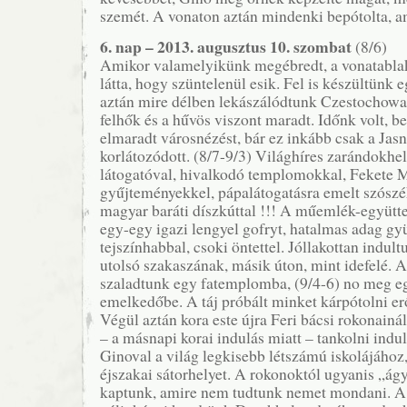
szemét. A vonaton aztán mindenki bepótolta, ami
6. nap – 2013. augusztus 10. szombat
(8/6)
Amikor valamelyikünk megébredt, a vonatablak
látta, hogy szüntelenül esik. Fel is készültünk e
aztán mire délben lekászálódtunk Czestochowaba
felhők és a hűvös viszont maradt. Időnk volt, b
elmaradt városnézést, bár ez inkább csak a Jas
korlátozódott. (8/7-9/3) Világhíres zarándokhel
látogatóval, hivalkodó templomokkal, Fekete 
gyűjteményekkel, pápalátogatásra emelt szószék
magyar baráti díszkúttal !!! A műemlék-együtt
egy-egy igazi lengyel gofryt, hatalmas adag gy
tejszínhabbal, csoki öntettel. Jóllakottan indul
utolsó szakaszának, másik úton, mint idefelé. A
szaladtunk egy fatemplomba, (9/4-6) no meg eg
emelkedőbe. A táj próbált minket kárpótolni erő
Végül aztán kora este újra Feri bácsi rokonainá
– a másnapi korai indulás miatt – tankolni indu
Ginoval a világ legkisebb létszámú iskolájához
éjszakai sátorhelyet. A rokonoktól ugyanis „ágy
kaptunk, amire nem tudtunk nemet mondani. A 