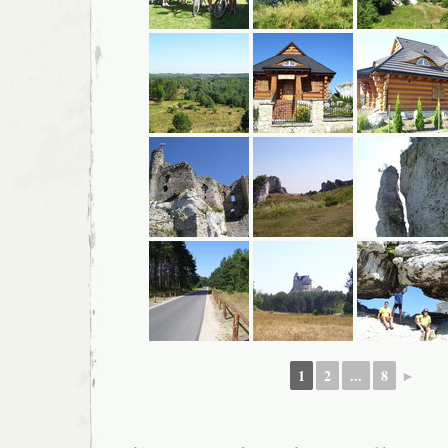
1
2
...
8
►