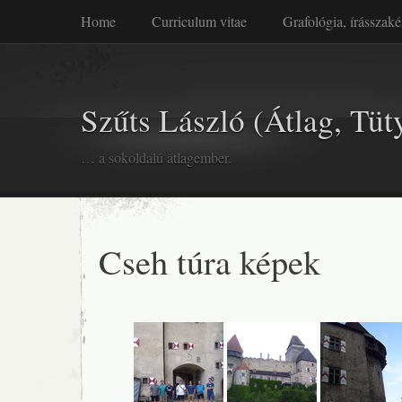
Home
Curriculum vitae
Grafológia, írásszaké
Szűts László (Átlag, Tüt
… a sokoldalú átlagember.
Cseh túra képek